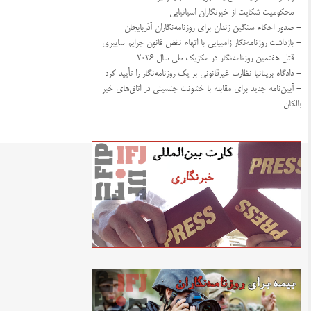
- محکومیت شکایت از خبرنگاران اسپانیایی
- صدور احکام سنگین زندان برای روزنامه‌نگاران آذربایجان
- بازداشت روزنامه‌نگار زامبیایی با اتهام نقض قانون جرایم سایبری
- قتل هفتمین روزنامه‌نگار در مکزیک طی سال ۲۰۲۶
- دادگاه بریتانیا نظارت غیرقانونی بر یک روزنامه‌نگار را تأیید کرد
- آیین‌نامه جدید برای مقابله با خشونت جنسیتی در اتاق‌های خبر
بالکان