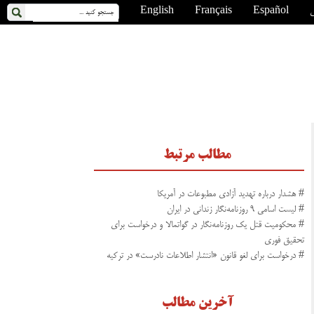
ی
Español
Français
English
مطالب مرتبط
# هشدار درباره تهدید آزادی مطبوعات در آمریکا
# لیست اسامی ۹ روزنامه‌نگار زندانی در ایران
# محکومیت قتل یک روزنامه‌نگار در گواتمالا و درخواست برای
تحقیق فوری
# درخواست برای لغو قانون «انتشار اطلاعات نادرست» در ترکیه
آخرین مطالب