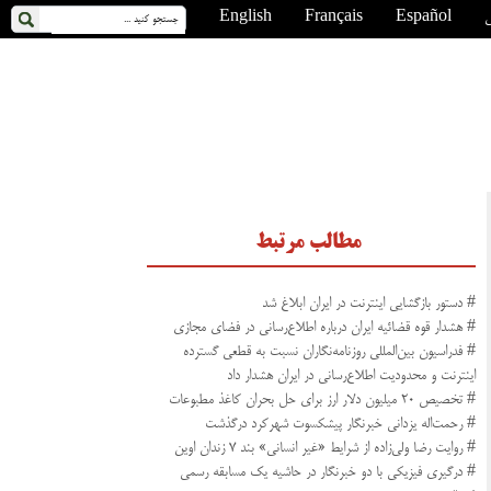
ی
Español
Français
English
مطالب مرتبط
# دستور بازگشایی اینترنت در ایران ابلاغ شد
# هشدار قوه قضائیه ایران درباره اطلاع‌رسانی در فضای مجازی
# فدراسیون بین‌المللی روزنامه‌نگاران نسبت به قطعی گسترده
اینترنت و محدودیت اطلاع‌رسانی در ایران هشدار داد
# تخصیص ۲۰ میلیون دلار ارز برای حل بحران کاغذ مطبوعات
# رحمت‌اله یزدانی خبرنگار پیشکسوت شهرکرد درگذشت
# روایت رضا ولی‌زاده از شرایط «غیر انسانی» بند ۷ زندان اوین
# درگیری فیزیکی با دو خبرنگار در حاشیه یک مسابقه رسمی