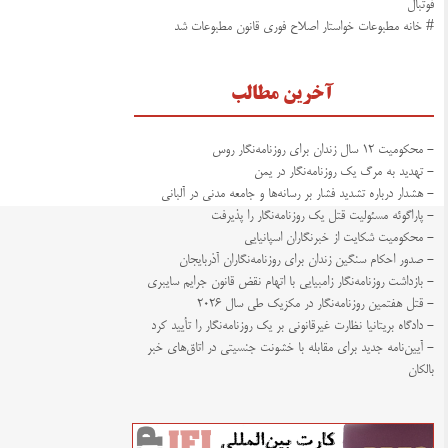
فوتبال
# خانه مطبوعات خواستار اصلاح فوری قانون مطبوعات شد
آخرین مطالب
- محکومیت ۱۲ سال زندان برای روزنامه‌نگار روس
- تهدید به مرگ یک روزنامه‌نگار در یمن
- هشدار درباره تشدید فشار بر رسانه‌ها و جامعه مدنی در آلبانی
- پاراگوئه مسئولیت قتل یک روزنامه‌نگار را پذیرفت
- محکومیت شکایت از خبرنگاران اسپانیایی
- صدور احکام سنگین زندان برای روزنامه‌نگاران آذربایجان
- بازداشت روزنامه‌نگار زامبیایی با اتهام نقض قانون جرایم سایبری
- قتل هفتمین روزنامه‌نگار در مکزیک طی سال ۲۰۲۶
- دادگاه بریتانیا نظارت غیرقانونی بر یک روزنامه‌نگار را تأیید کرد
- آیین‌نامه جدید برای مقابله با خشونت جنسیتی در اتاق‌های خبر
بالکان