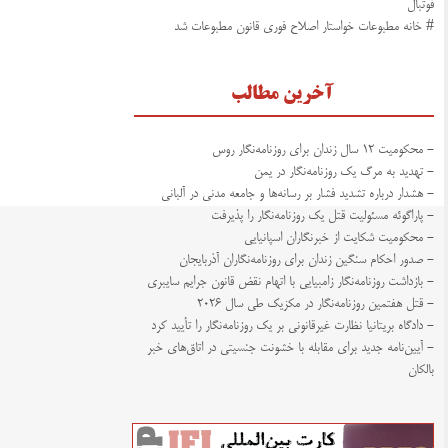
فوتبال
# خانه مطبوعات خواستار اصلاح فوری قانون مطبوعات شد
آخرین مطالب
- محکومیت ۱۲ سال زندان برای روزنامه‌نگار روس
- تهدید به مرگ یک روزنامه‌نگار در یمن
- هشدار درباره تشدید فشار بر رسانه‌ها و جامعه مدنی در آلبانی
- پاراگوئه مسئولیت قتل یک روزنامه‌نگار را پذیرفت
- محکومیت شکایت از خبرنگاران اسپانیایی
- صدور احکام سنگین زندان برای روزنامه‌نگاران آذربایجان
- بازداشت روزنامه‌نگار زامبیایی با اتهام نقض قانون جرایم سایبری
- قتل هفتمین روزنامه‌نگار در مکزیک طی سال ۲۰۲۶
- دادگاه بریتانیا نظارت غیرقانونی بر یک روزنامه‌نگار را تأیید کرد
- آیین‌نامه جدید برای مقابله با خشونت جنسیتی در اتاق‌های خبر
بالکان