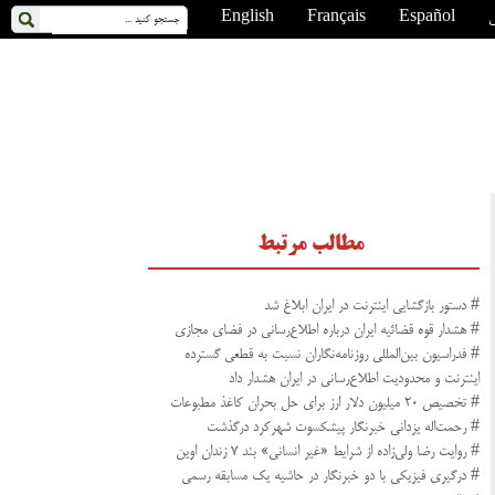
ی
Español
Français
English
مطالب مرتبط
# دستور بازگشایی اینترنت در ایران ابلاغ شد
# هشدار قوه قضائیه ایران درباره اطلاع‌رسانی در فضای مجازی
# فدراسیون بین‌المللی روزنامه‌نگاران نسبت به قطعی گسترده
اینترنت و محدودیت اطلاع‌رسانی در ایران هشدار داد
# تخصیص ۲۰ میلیون دلار ارز برای حل بحران کاغذ مطبوعات
# رحمت‌اله یزدانی خبرنگار پیشکسوت شهرکرد درگذشت
# روایت رضا ولی‌زاده از شرایط «غیر انسانی» بند ۷ زندان اوین
# درگیری فیزیکی با دو خبرنگار در حاشیه یک مسابقه رسمی