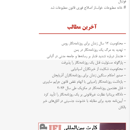
فوتبال
# خانه مطبوعات خواستار اصلاح فوری قانون مطبوعات شد
آخرین مطالب
- محکومیت ۱۲ سال زندان برای روزنامه‌نگار روس
- تهدید به مرگ یک روزنامه‌نگار در یمن
- هشدار درباره تشدید فشار بر رسانه‌ها و جامعه مدنی در آلبانی
- پاراگوئه مسئولیت قتل یک روزنامه‌نگار را پذیرفت
- محکومیت شکایت از خبرنگاران اسپانیایی
- صدور احکام سنگین زندان برای روزنامه‌نگاران آذربایجان
- بازداشت روزنامه‌نگار زامبیایی با اتهام نقض قانون جرایم سایبری
- قتل هفتمین روزنامه‌نگار در مکزیک طی سال ۲۰۲۶
- دادگاه بریتانیا نظارت غیرقانونی بر یک روزنامه‌نگار را تأیید کرد
- آیین‌نامه جدید برای مقابله با خشونت جنسیتی در اتاق‌های خبر
بالکان