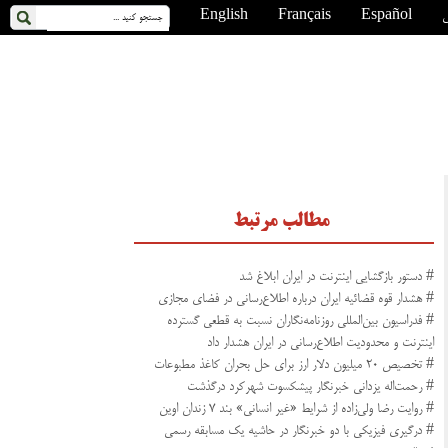
ی
Español
Français
English
مطالب مرتبط
# دستور بازگشایی اینترنت در ایران ابلاغ شد
# هشدار قوه قضائیه ایران درباره اطلاع‌رسانی در فضای مجازی
# فدراسیون بین‌المللی روزنامه‌نگاران نسبت به قطعی گسترده
اینترنت و محدودیت اطلاع‌رسانی در ایران هشدار داد
# تخصیص ۲۰ میلیون دلار ارز برای حل بحران کاغذ مطبوعات
# رحمت‌اله یزدانی خبرنگار پیشکسوت شهرکرد درگذشت
# روایت رضا ولی‌زاده از شرایط «غیر انسانی» بند ۷ زندان اوین
# درگیری فیزیکی با دو خبرنگار در حاشیه یک مسابقه رسمی