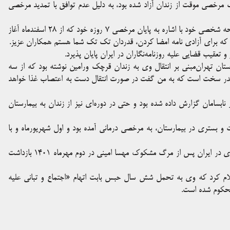
یک‌ مرخصی موقت از زندان آزاد شده بود، به دلیل عدم توافق با تمدید مرخصی
بر اساس گزارش‌ها روز سه‌شنبه پنجم فروردین ماه خانم ربانی در صفحه شخصی خود با اشاره به پایان مرخصی ۷ روزه خود که از ۲۸ اسفندماه آغاز
ی که برای آزادی نامه امضا کردن، قدردان تک تک شما هستم همکاران عزیز.
ر و تعقیب قضایی علیه روزنامه‌نگاران در ایران پایان پذیرد.
تان تهران‌مبنی بر انتقال وی به زندان قرچک ورامین نوشته بود که از سه
ی انقدر سخت است که به من گفت در صورت انتقال دست به اعتصاب غذا خواهد
نابسامان گزارش داده شده بود و حتی در دوره‌ای نیز از زندان به بیمارستان
و بستری در بیمارستان، به مرخصی درمانی آمده بود و اول شهریورماه و با
گفتنی است ویدا ربانی پیش از این و در جریان آغاز اعتراضات سراسری در ایران پس از مرگ مشکوک مهسا امینی در دوم مهرماه ۱۴۰۱ بازداشت
علام کرد که وی به تحمل شش سال حبس بابت اتهام «اجتماع و تبانی علیه
 محکوم شده است.