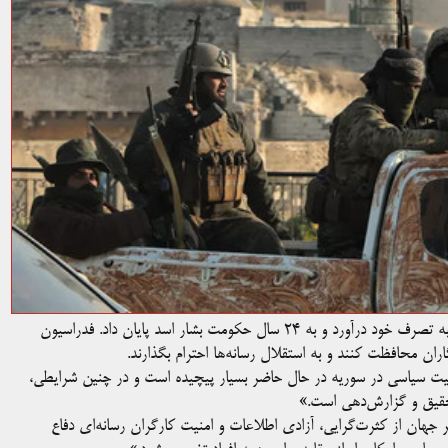
گروه اسلام‌گرای “هیئت تحریر الشام روز یکشنبه ۸ دسامبر دمشق را به تصرف خود درآورد و به ۲۴ سال حکومت بشار اسد پایان داد. فدراسیون
گاران محافظت کنند و به استقلال رسانه‌ها احترام بگذارند.
وضعیت سیاسی در سوریه در حال حاضر بسیار پیچیده است و در چنین شرایطی،
 تحقیق و گزارش‌دهی است.»
سر جهان از کثرت‌گرایی، آزادی اطلاعات و امنیت کارگران رسانه‌ای دفاع