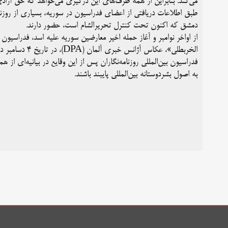
می‌کند. بنابراین از همه طرف‌های این درگیری می‌خواهد که حق آزادی 
طبق اطلاعات دریافتی از اعضای فدراسیون در سوریه، بسیاری از روزنا
دمشق که اکنون تحت کنترل تحریرالشام است، حضور دارند.
از اواخر نوامبر و آغاز حمله اخیر معارضین سوریه علیه اسد، فدراسیون 
الخربطلی»، عکاس آژانس خبری آلمان (DPA)، در تاریخ ۴ دسامبر در یک حمله هوایی نزدیک شهر حماه سوریه هنگام پوشش وقایع کشته شد.
فدراسیون بین‌المللی روزنامه‌نگاران پس از این وقایع در بیانیه‌ای ا
به اصول بشردوستانه بین‌المللی پایبند باشند.