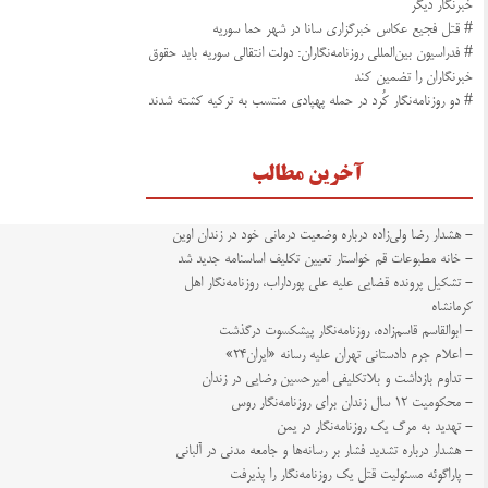
خبرنگار دیگر
# قتل فجیع عکاس خبرگزاری سانا در شهر حما سوریه
# فدراسیون بین‌المللی روزنامه‌نگاران: دولت انتقالی سوریه باید حقوق
خبرنگاران را تضمین کند
# دو روزنامه‌نگار کُرد در حمله پهپادی منتسب به ترکیه کشته شدند
آخرین مطالب
- هشدار رضا ولی‌زاده درباره وضعیت درمانی خود در زندان اوین
- خانه مطبوعات قم خواستار تعیین تکلیف اساسنامه جدید شد
- تشکیل پرونده قضایی علیه علی پورداراب، روزنامه‌نگار اهل
کرمانشاه
- ابوالقاسم قاسم‌زاده، روزنامه‌نگار پیشکسوت درگذشت
- اعلام جرم دادستانی تهران علیه رسانه «ایران۲۴»
- تداوم بازداشت و بلاتکلیفی امیرحسین رضایی در زندان
- محکومیت ۱۲ سال زندان برای روزنامه‌نگار روس
- تهدید به مرگ یک روزنامه‌نگار در یمن
- هشدار درباره تشدید فشار بر رسانه‌ها و جامعه مدنی در آلبانی
- پاراگوئه مسئولیت قتل یک روزنامه‌نگار را پذیرفت