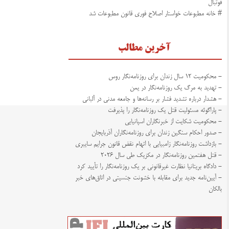
فوتبال
# خانه مطبوعات خواستار اصلاح فوری قانون مطبوعات شد
آخرین مطالب
- محکومیت ۱۲ سال زندان برای روزنامه‌نگار روس
- تهدید به مرگ یک روزنامه‌نگار در یمن
- هشدار درباره تشدید فشار بر رسانه‌ها و جامعه مدنی در آلبانی
- پاراگوئه مسئولیت قتل یک روزنامه‌نگار را پذیرفت
- محکومیت شکایت از خبرنگاران اسپانیایی
- صدور احکام سنگین زندان برای روزنامه‌نگاران آذربایجان
- بازداشت روزنامه‌نگار زامبیایی با اتهام نقض قانون جرایم سایبری
- قتل هفتمین روزنامه‌نگار در مکزیک طی سال ۲۰۲۶
- دادگاه بریتانیا نظارت غیرقانونی بر یک روزنامه‌نگار را تأیید کرد
- آیین‌نامه جدید برای مقابله با خشونت جنسیتی در اتاق‌های خبر
بالکان