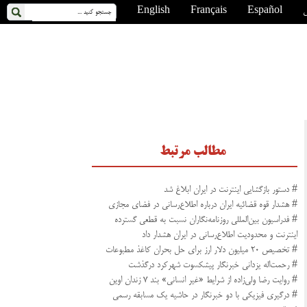
ی
Español
Français
English
مطالب مرتبط
# دستور بازگشایی اینترنت در ایران ابلاغ شد
# هشدار قوه قضائیه ایران درباره اطلاع‌رسانی در فضای مجازی
# فدراسیون بین‌المللی روزنامه‌نگاران نسبت به قطعی گسترده
اینترنت و محدودیت اطلاع‌رسانی در ایران هشدار داد
# تخصیص ۲۰ میلیون دلار ارز برای حل بحران کاغذ مطبوعات
# رحمت‌اله یزدانی خبرنگار پیشکسوت شهرکرد درگذشت
# روایت رضا ولی‌زاده از شرایط «غیر انسانی» بند ۷ زندان اوین
# درگیری فیزیکی با دو خبرنگار در حاشیه یک مسابقه رسمی