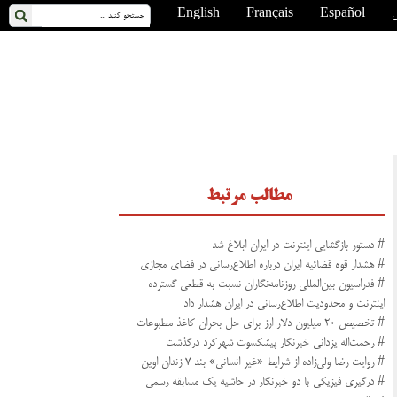
ی
Español
Français
English
مطالب مرتبط
# دستور بازگشایی اینترنت در ایران ابلاغ شد
# هشدار قوه قضائیه ایران درباره اطلاع‌رسانی در فضای مجازی
# فدراسیون بین‌المللی روزنامه‌نگاران نسبت به قطعی گسترده
اینترنت و محدودیت اطلاع‌رسانی در ایران هشدار داد
# تخصیص ۲۰ میلیون دلار ارز برای حل بحران کاغذ مطبوعات
# رحمت‌اله یزدانی خبرنگار پیشکسوت شهرکرد درگذشت
# روایت رضا ولی‌زاده از شرایط «غیر انسانی» بند ۷ زندان اوین
# درگیری فیزیکی با دو خبرنگار در حاشیه یک مسابقه رسمی