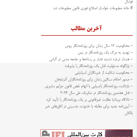
فوتبال
# خانه مطبوعات خواستار اصلاح فوری قانون مطبوعات شد
آخرین مطالب
- محکومیت ۱۲ سال زندان برای روزنامه‌نگار روس
- تهدید به مرگ یک روزنامه‌نگار در یمن
- هشدار درباره تشدید فشار بر رسانه‌ها و جامعه مدنی در آلبانی
- پاراگوئه مسئولیت قتل یک روزنامه‌نگار را پذیرفت
- محکومیت شکایت از خبرنگاران اسپانیایی
- صدور احکام سنگین زندان برای روزنامه‌نگاران آذربایجان
- بازداشت روزنامه‌نگار زامبیایی با اتهام نقض قانون جرایم سایبری
- قتل هفتمین روزنامه‌نگار در مکزیک طی سال ۲۰۲۶
- دادگاه بریتانیا نظارت غیرقانونی بر یک روزنامه‌نگار را تأیید کرد
- آیین‌نامه جدید برای مقابله با خشونت جنسیتی در اتاق‌های خبر
بالکان