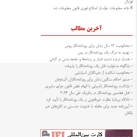
فوتبال
# خانه مطبوعات خواستار اصلاح فوری قانون مطبوعات شد
آخرین مطالب
- محکومیت ۱۲ سال زندان برای روزنامه‌نگار روس
- تهدید به مرگ یک روزنامه‌نگار در یمن
- هشدار درباره تشدید فشار بر رسانه‌ها و جامعه مدنی در آلبانی
- پاراگوئه مسئولیت قتل یک روزنامه‌نگار را پذیرفت
- محکومیت شکایت از خبرنگاران اسپانیایی
- صدور احکام سنگین زندان برای روزنامه‌نگاران آذربایجان
- بازداشت روزنامه‌نگار زامبیایی با اتهام نقض قانون جرایم سایبری
- قتل هفتمین روزنامه‌نگار در مکزیک طی سال ۲۰۲۶
- دادگاه بریتانیا نظارت غیرقانونی بر یک روزنامه‌نگار را تأیید کرد
- آیین‌نامه جدید برای مقابله با خشونت جنسیتی در اتاق‌های خبر
بالکان