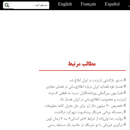
ی
Español
Français
English
مطالب مرتبط
# دستور بازگشایی اینترنت در ایران ابلاغ شد
# هشدار قوه قضائیه ایران درباره اطلاع‌رسانی در فضای مجازی
# فدراسیون بین‌المللی روزنامه‌نگاران نسبت به قطعی گسترده
اینترنت و محدودیت اطلاع‌رسانی در ایران هشدار داد
# تخصیص ۲۰ میلیون دلار ارز برای حل بحران کاغذ مطبوعات
# رحمت‌اله یزدانی خبرنگار پیشکسوت شهرکرد درگذشت
# روایت رضا ولی‌زاده از شرایط «غیر انسانی» بند ۷ زندان اوین
# درگیری فیزیکی با دو خبرنگار در حاشیه یک مسابقه رسمی