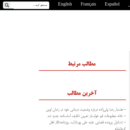
ی
Español
Français
English
مطالب مرتبط
آخرین مطالب
- هشدار رضا ولی‌زاده درباره وضعیت درمانی خود در زندان اوین
- خانه مطبوعات قم خواستار تعیین تکلیف اساسنامه جدید شد
- تشکیل پرونده قضایی علیه علی پورداراب، روزنامه‌نگار اهل
کرمانشاه