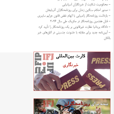
- محکومیت شکایت از خبرنگاران اسپانیایی
- صدور احکام سنگین زندان برای روزنامه‌نگاران آذربایجان
- بازداشت روزنامه‌نگار زامبیایی با اتهام نقض قانون جرایم سایبری
- قتل هفتمین روزنامه‌نگار در مکزیک طی سال ۲۰۲۶
- دادگاه بریتانیا نظارت غیرقانونی بر یک روزنامه‌نگار را تأیید کرد
- آیین‌نامه جدید برای مقابله با خشونت جنسیتی در اتاق‌های خبر
بالکان