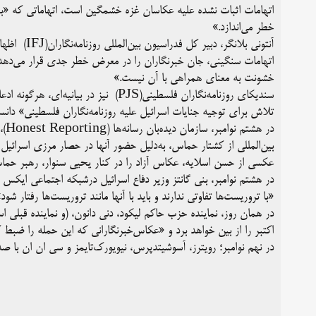
اتهامات اثبات نشده علیه عکاسان غزه خشمگین است، اتهاماتی که «به
خطر می‌اندازد.»
آنتونی بلان
اتهامات سنگینی، جان خبرنگاران را در معرض خطر جدی قرار می‌دهد.
خشونت به معنای همراهی با آن نیست.»
سندیکای روزنامه‌نگاران فلسطینی(PJS) نیز 
تلاش برای توجیه جنایات اسرائیل علیه روزنامه‌نگاران فلسطینی» دانس
در 
بین‌المللی از کشتار حماس، به‌دلیل حضور آنها در حصار مرزی اسرائیل
عکسی از حسن اسلایه، عکاس آزاد را در کنار یحیی سنوار، رهبر حما
در هشتم نوامبر، بنی گانتز وزیر دفاع اسرائیل درشبکه اجتماعی ایکس ا
«با تروریست‌ها تفاوتی ندارند و باید با آنها مانند تروریست‌ها رفتار شود»
در همان روز، نماینده حزب حاکم لیکود، دنی دانون، (و نماینده قبلی
اکتبر را از بین خواهد برد و «عکاس‌خبرنگارانی که این حمله را ضبط ک
در نهم نوامبر؛ رویترز، آسوشیتدپرس، نیویورک‌تایمز و سی ان ان با صد