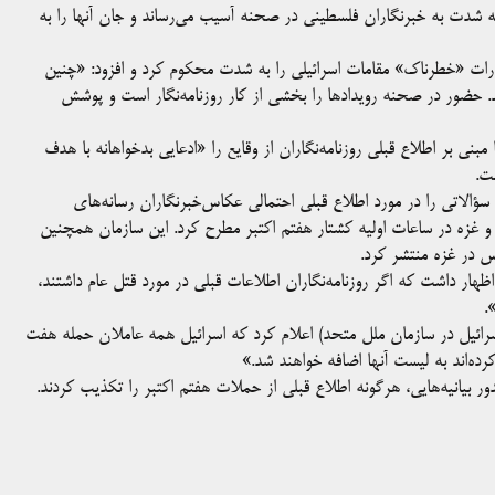
 شدت به خبرنگاران فلسطینی در صحنه آسیب می‌رساند و جان آنها را به
گر، دبیر کل فدراسیون بین‌المللی روزنامه‌نگاران(IFJ) اظهارات «خطرناک» مقامات اسرائیلی را به شدت محکوم کرد و افزود: «چنین
 حضور در صحنه رویدادها را بخشی از کار روزنامه‌نگار است و پوشش
در بیانیه‌ای، هرگونه ادعا مبنی بر اطلاع قبلی روزنامه‌نگاران از وقایع را «ادعایی بدخواهانه با هدف
ت.
هشتم نوامبر، سازمان دیده‌بان رسانه‌ها (Honest Reporting)، سؤالاتی را در مورد اطلاع قبلی احتمالی عکاس‌خبرنگاران رسانه‌های
 و غزه در ساعات اولیه کشتار هفتم اکتبر مطرح کرد. این سازمان همچنین
س در غزه منتشر کرد.
ظهار داشت که اگر روزنامه‌نگاران اطلاعات قبلی در مورد قتل عام داشتند،
.
 اسرائیل در سازمان ملل متحد) اعلام کرد که اسرائیل همه عاملان حمله هفت
رده‌اند به لیست آنها اضافه خواهند شد.»
ور بیانیه‌هایی، هرگونه اطلاع قبلی از حملات هفتم اکتبر را تکذیب کردند.