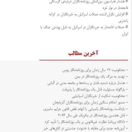
# هشدار فدراسیون بین‌المللی روزنامه‌نگاران درباره‌ی گرسنگی
فاجعه‌بار در نوار غزه
# افزایش نگران‌کننده حملات اسرائیل به خبرنگاران در کرانه
باختری
# حملات ادامه‌دار به خبرنگاران در اسرائیل به دلیل پوشش جنگ با
ایران
آخرین مطالب
- محکومیت ۱۲ سال زندان برای روزنامه‌نگار روس
- تهدید به مرگ یک روزنامه‌نگار در یمن
- هشدار درباره تشدید فشار بر رسانه‌ها و جامعه مدنی در آلبانی
- پاراگوئه مسئولیت قتل یک روزنامه‌نگار را پذیرفت
- محکومیت شکایت از خبرنگاران اسپانیایی
- صدور احکام سنگین زندان برای روزنامه‌نگاران آذربایجان
- بازداشت روزنامه‌نگار زامبیایی با اتهام نقض قانون جرایم سایبری
- قتل هفتمین روزنامه‌نگار در مکزیک طی سال ۲۰۲۶
- دادگاه بریتانیا نظارت غیرقانونی بر یک روزنامه‌نگار را تأیید کرد
- آیین‌نامه جدید برای مقابله با خشونت جنسیتی در اتاق‌های خبر