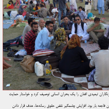
وب آسیا (SAMSN) وضعیت فعلی خبرنگاران تبعیدی افغان را یک بحران انسانی توصیف کرد و خواستار حمایت
ن فاجعه بار بود. افزایش چشمگیر نقض حقوق رسانه‌ها، هدف قرار دادن