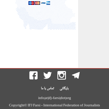
بایگانی
تماس با ما
info(at)ifj-farsi(dot)org
Copyright© IFJ Farsi - International Federation of Journalists