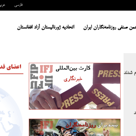
فارسی
عرب
من صنفی روزنامه‌نگاران ایران
اتحادیه ژورنالیستان آزاد افغانستان
اعضای فدر
م شدند
د