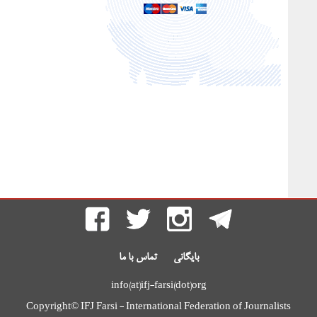
بایگانی
تماس با ما
info(at)ifj-farsi(dot)org
Copyright© IFJ Farsi - International Federation of Journalists