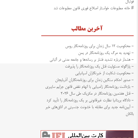
فوتبال
# خانه مطبوعات خواستار اصلاح فوری قانون مطبوعات شد
آخرین مطالب
- محکومیت ۱۲ سال زندان برای روزنامه‌نگار روس
- تهدید به مرگ یک روزنامه‌نگار در یمن
- هشدار درباره تشدید فشار بر رسانه‌ها و جامعه مدنی در آلبانی
- پاراگوئه مسئولیت قتل یک روزنامه‌نگار را پذیرفت
- محکومیت شکایت از خبرنگاران اسپانیایی
- صدور احکام سنگین زندان برای روزنامه‌نگاران آذربایجان
- بازداشت روزنامه‌نگار زامبیایی با اتهام نقض قانون جرایم سایبری
- قتل هفتمین روزنامه‌نگار در مکزیک طی سال ۲۰۲۶
- دادگاه بریتانیا نظارت غیرقانونی بر یک روزنامه‌نگار را تأیید کرد
- آیین‌نامه جدید برای مقابله با خشونت جنسیتی در اتاق‌های خبر
بالکان