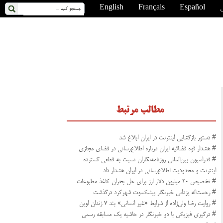
ی
Español
Français
English
مطالب مرتبط
# دستور بازگشایی اینترنت در ایران ابلاغ شد
# هشدار قوه قضائیه ایران درباره اطلاع‌رسانی در فضای مجازی
# فدراسیون بین‌المللی روزنامه‌نگاران نسبت به قطعی گسترده
اینترنت و محدودیت اطلاع‌رسانی در ایران هشدار داد
# تخصیص ۲۰ میلیون دلار ارز برای حل بحران کاغذ مطبوعات
# رحمت‌اله یزدانی خبرنگار پیشکسوت شهرکرد درگذشت
# روایت رضا ولی‌زاده از شرایط «غیر انسانی» بند ۷ زندان اوین
# درگیری فیزیکی با دو خبرنگار در حاشیه یک مسابقه رسمی