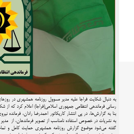
به دنبال شکایت فراجا علیه مدیر مسوول روزنامه همشهری در روزهای
رسانی فرماندهی انتظامی جمهوری اسلامی(فراجا) اعلام کرد که از ش
بنا به گزارش‌ها، در پی انتشار کاریکاتور احمدرضا رادان، فرمانده
به نشریات در خصوص استفاده نامناسب از تصویر فرماندهان، از مدیر 
گفته می‌شود موضوع گزارش روزنامه همشهری حمایت کامل و تمام قد 