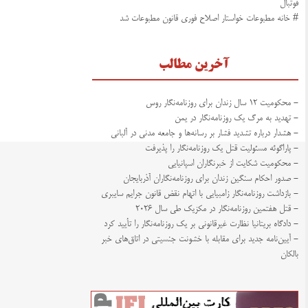
فوتبال
# خانه مطبوعات خواستار اصلاح فوری قانون مطبوعات شد
آخرین مطالب
- محکومیت ۱۲ سال زندان برای روزنامه‌نگار روس
- تهدید به مرگ یک روزنامه‌نگار در یمن
- هشدار درباره تشدید فشار بر رسانه‌ها و جامعه مدنی در آلبانی
- پاراگوئه مسئولیت قتل یک روزنامه‌نگار را پذیرفت
- محکومیت شکایت از خبرنگاران اسپانیایی
- صدور احکام سنگین زندان برای روزنامه‌نگاران آذربایجان
- بازداشت روزنامه‌نگار زامبیایی با اتهام نقض قانون جرایم سایبری
- قتل هفتمین روزنامه‌نگار در مکزیک طی سال ۲۰۲۶
- دادگاه بریتانیا نظارت غیرقانونی بر یک روزنامه‌نگار را تأیید کرد
- آیین‌نامه جدید برای مقابله با خشونت جنسیتی در اتاق‌های خبر
بالکان