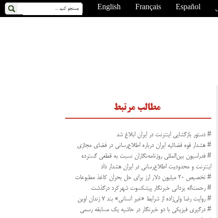
ی
Español
Français
English
مطالب مرتبط
# دستور بازگشایی اینترنت در ایران ابلاغ شد
# هشدار قوه قضائیه ایران درباره اطلاع‌رسانی در فضای مجازی
# فدراسیون بین‌المللی روزنامه‌نگاران نسبت به قطعی گسترده
اینترنت و محدودیت اطلاع‌رسانی در ایران هشدار داد
# تخصیص ۲۰ میلیون دلار ارز برای حل بحران کاغذ مطبوعات
# رحمت‌اله یزدانی خبرنگار پیشکسوت شهرکرد درگذشت
# روایت رضا ولی‌زاده از شرایط «غیر انسانی» بند ۷ زندان اوین
# درگیری فیزیکی با دو خبرنگار در حاشیه یک مسابقه رسمی