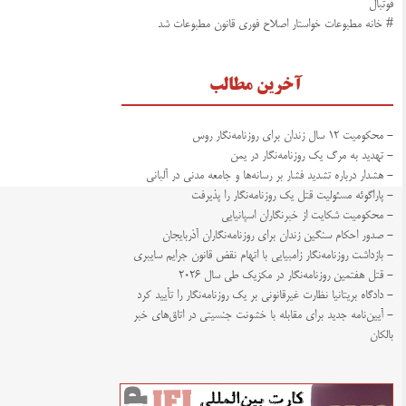
فوتبال
# خانه مطبوعات خواستار اصلاح فوری قانون مطبوعات شد
آخرین مطالب
- محکومیت ۱۲ سال زندان برای روزنامه‌نگار روس
- تهدید به مرگ یک روزنامه‌نگار در یمن
- هشدار درباره تشدید فشار بر رسانه‌ها و جامعه مدنی در آلبانی
- پاراگوئه مسئولیت قتل یک روزنامه‌نگار را پذیرفت
- محکومیت شکایت از خبرنگاران اسپانیایی
- صدور احکام سنگین زندان برای روزنامه‌نگاران آذربایجان
- بازداشت روزنامه‌نگار زامبیایی با اتهام نقض قانون جرایم سایبری
- قتل هفتمین روزنامه‌نگار در مکزیک طی سال ۲۰۲۶
- دادگاه بریتانیا نظارت غیرقانونی بر یک روزنامه‌نگار را تأیید کرد
- آیین‌نامه جدید برای مقابله با خشونت جنسیتی در اتاق‌های خبر
بالکان