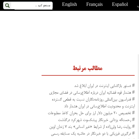
ی
Español
Français
English
مطالب مرتبط
# دستور بازگشایی اینترنت در ایران ابلاغ شد
# هشدار قوه قضائیه ایران درباره اطلاع‌رسانی در فضای مجازی
# فدراسیون بین‌المللی روزنامه‌نگاران نسبت به قطعی گسترده
اینترنت و محدودیت اطلاع‌رسانی در ایران هشدار داد
# تخصیص ۲۰ میلیون دلار ارز برای حل بحران کاغذ مطبوعات
# رحمت‌اله یزدانی خبرنگار پیشکسوت شهرکرد درگذشت
# روایت رضا ولی‌زاده از شرایط «غیر انسانی» بند ۷ زندان اوین
# درگیری فیزیکی با دو خبرنگار در حاشیه یک مسابقه رسمی