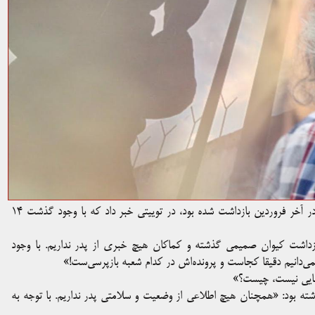
عادله صمیمی، دختر کیوان صمیمی، روزنامه‌نگار ۷۴ ساله ایرانی که در آخر فروردین بازداشت شده بود، در توییتی خبر داد که با وجود گذشت ۱۴
زداشت کیوان صمیمی گذشته و کماکان هیچ خبری از پدر نداریم. با وجود
نمی‌دانیم دقیقا کجاست و پرونده‌اش در کدام شعبه بازپرسی‌ست!»
ُبایی نیست، چیست؟»
وشته بود: «همچنان هیچ اطلاعی از وضعیت و سلامتی پدر نداریم. با توجه به