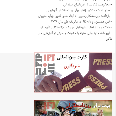
- محکومیت شکایت از خبرنگاران اسپانیایی
- صدور احکام سنگین زندان برای روزنامه‌نگاران آذربایجان
- بازداشت روزنامه‌نگار زامبیایی با اتهام نقض قانون جرایم سایبری
- قتل هفتمین روزنامه‌نگار در مکزیک طی سال ۲۰۲۶
- دادگاه بریتانیا نظارت غیرقانونی بر یک روزنامه‌نگار را تأیید کرد
- آیین‌نامه جدید برای مقابله با خشونت جنسیتی در اتاق‌های خبر
بالکان