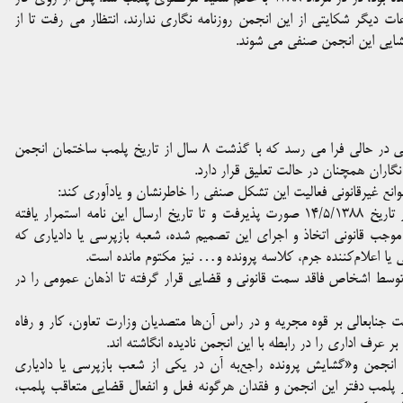
ت دیگر شکایتی از این انجمن روزنامه نگاری ندارند، انتظار می رفت تا از
زگشایی این انجمن صنفی می شوند.
پنجمین سالروز بزرگداشت خبرنگار در دوران ریاست جمهوری جنابعالی در حالی فرا می رسد که با گذشت ۸ سال از تاریخ پلمب ساختمان انجمن
 نگاران همچنان در حالت تعلیق قرار دارد.
موانع غیرقانونی فعالیت این تشکل صنفی را خاطرنشان و یادآوری کند:
۱- پلمب دفتر این انجمن در اجرای تصمیم دادستان وقت تهران در تاریخ ۱۴/۵/۱۳۸۸ صورت پذیرفت و تا تاریخ ارسال این نامه استمرار یافته
موجب قانونی اتخاذ و اجرای این تصمیم شده، شعبه‌ بازپرسی یا دادیاری که
ا اعلام‌کننده جرم، کلاسه پرونده و… نیز مکتوم مانده است.
ا توسط اشخاص فاقد سمت قانونی و قضایی قرار گرفته تا اذهان عمومی را در
نابعالی بر قوه‌ مجریه و در راس آن‌ها متصدیان وزارت تعاون، کار و رفاه
ر عرف اداری را در رابطه با این انجمن نادیده انگاشته اند.
انجمن و«گشایش پرونده راجع‌به آن در یکی از شعب بازپرسی یا دادیاری
می و انقلاب تهران»، با توجه به گذشت مدت ۸ سال از پلمب دفتر این انجمن و فقدان هرگونه فعل و انفعال قضایی متعاقب پلمب،