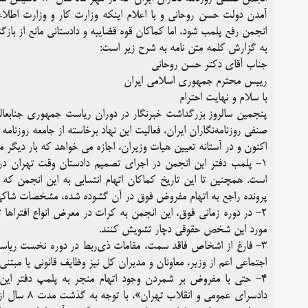
آمدن دولت حسن روحانی و با اعلام اینکه وزارت کار و وزارت اطلاعا
انجمن رفع پلمب شود، اما کماکان قوه قضاییه و دادستانی مانع از با
به گزارش کلمه متن نامه به شرح زیر است:
جناب آقای دکتر حسن روحانی
رییس محترم جمهوری اسلامی ایران
با سلام و نهایت احترام
صنفی روزنامه‌نگاران ایران، فعالیت این نهاد برخاسته از جامعه روزنامه
اکنون و در آستانه تعیین هیات وزیران، اجازه می خواهد که بار دیگر 
است. همچنین تا این تاریخ کماکان اتهام انتسابی به این انجمن که 
پرونده راجع به اتهام مفروض فوق در آن گشوده شده، مشخصات شاکی ی
۲- در دوره زمانی فوق، این انجمن به کرات در معرض انواع افتراه
مورد این شخص حقوقی دچار تشویش کنند.
۳- فارغ از اشخاص فاقد سمت، مقامات ذی‌ربط در دوره نخست ریاست ج
اجتماعی اعم از وزیر، معاونان و مدیران کل نیز وظایف قانونی یا مبتنی ب
۴- حتی با مفروض بر شمردن وجود اتهام منجر به پلمپ دفتر این 
دادسرای عمو