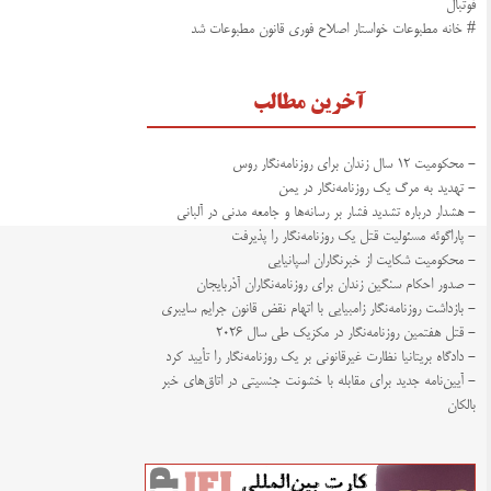
فوتبال
# خانه مطبوعات خواستار اصلاح فوری قانون مطبوعات شد
آخرین مطالب
- محکومیت ۱۲ سال زندان برای روزنامه‌نگار روس
- تهدید به مرگ یک روزنامه‌نگار در یمن
- هشدار درباره تشدید فشار بر رسانه‌ها و جامعه مدنی در آلبانی
- پاراگوئه مسئولیت قتل یک روزنامه‌نگار را پذیرفت
- محکومیت شکایت از خبرنگاران اسپانیایی
- صدور احکام سنگین زندان برای روزنامه‌نگاران آذربایجان
- بازداشت روزنامه‌نگار زامبیایی با اتهام نقض قانون جرایم سایبری
- قتل هفتمین روزنامه‌نگار در مکزیک طی سال ۲۰۲۶
- دادگاه بریتانیا نظارت غیرقانونی بر یک روزنامه‌نگار را تأیید کرد
- آیین‌نامه جدید برای مقابله با خشونت جنسیتی در اتاق‌های خبر
بالکان