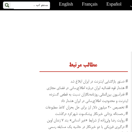
ی
Español
Français
English
مطالب مرتبط
# دستور بازگشایی اینترنت در ایران ابلاغ شد
# هشدار قوه قضائیه ایران درباره اطلاع‌رسانی در فضای مجازی
# فدراسیون بین‌المللی روزنامه‌نگاران نسبت به قطعی گسترده
اینترنت و محدودیت اطلاع‌رسانی در ایران هشدار داد
# تخصیص ۲۰ میلیون دلار ارز برای حل بحران کاغذ مطبوعات
# رحمت‌اله یزدانی خبرنگار پیشکسوت شهرکرد درگذشت
# روایت رضا ولی‌زاده از شرایط «غیر انسانی» بند ۷ زندان اوین
# درگیری فیزیکی با دو خبرنگار در حاشیه یک مسابقه رسمی