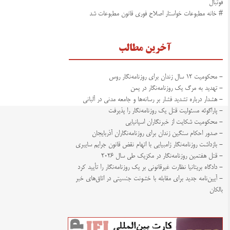
فوتبال
# خانه مطبوعات خواستار اصلاح فوری قانون مطبوعات شد
آخرین مطالب
- محکومیت ۱۲ سال زندان برای روزنامه‌نگار روس
- تهدید به مرگ یک روزنامه‌نگار در یمن
- هشدار درباره تشدید فشار بر رسانه‌ها و جامعه مدنی در آلبانی
- پاراگوئه مسئولیت قتل یک روزنامه‌نگار را پذیرفت
- محکومیت شکایت از خبرنگاران اسپانیایی
- صدور احکام سنگین زندان برای روزنامه‌نگاران آذربایجان
- بازداشت روزنامه‌نگار زامبیایی با اتهام نقض قانون جرایم سایبری
- قتل هفتمین روزنامه‌نگار در مکزیک طی سال ۲۰۲۶
- دادگاه بریتانیا نظارت غیرقانونی بر یک روزنامه‌نگار را تأیید کرد
- آیین‌نامه جدید برای مقابله با خشونت جنسیتی در اتاق‌های خبر
بالکان