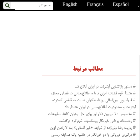
ی
Español
Français
English
مطالب مرتبط
# دستور بازگشایی اینترنت در ایران ابلاغ شد
# هشدار قوه قضائیه ایران درباره اطلاع‌رسانی در فضای مجازی
# فدراسیون بین‌المللی روزنامه‌نگاران نسبت به قطعی گسترده
اینترنت و محدودیت اطلاع‌رسانی در ایران هشدار داد
# تخصیص ۲۰ میلیون دلار ارز برای حل بحران کاغذ مطبوعات
# رحمت‌اله یزدانی خبرنگار پیشکسوت شهرکرد درگذشت
# روایت رضا ولی‌زاده از شرایط «غیر انسانی» بند ۷ زندان اوین
# درگیری فیزیکی با دو خبرنگار در حاشیه یک مسابقه رسمی