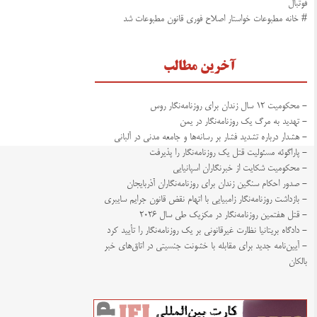
فوتبال
# خانه مطبوعات خواستار اصلاح فوری قانون مطبوعات شد
آخرین مطالب
- محکومیت ۱۲ سال زندان برای روزنامه‌نگار روس
- تهدید به مرگ یک روزنامه‌نگار در یمن
- هشدار درباره تشدید فشار بر رسانه‌ها و جامعه مدنی در آلبانی
- پاراگوئه مسئولیت قتل یک روزنامه‌نگار را پذیرفت
- محکومیت شکایت از خبرنگاران اسپانیایی
- صدور احکام سنگین زندان برای روزنامه‌نگاران آذربایجان
- بازداشت روزنامه‌نگار زامبیایی با اتهام نقض قانون جرایم سایبری
- قتل هفتمین روزنامه‌نگار در مکزیک طی سال ۲۰۲۶
- دادگاه بریتانیا نظارت غیرقانونی بر یک روزنامه‌نگار را تأیید کرد
- آیین‌نامه جدید برای مقابله با خشونت جنسیتی در اتاق‌های خبر
بالکان