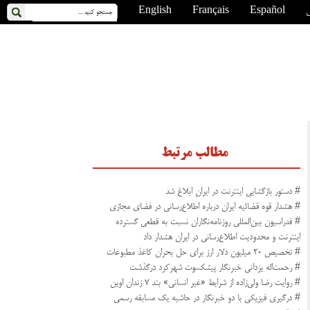
ی
Español
Français
English
مطالب مرتبط
# دستور بازگشایی اینترنت در ایران ابلاغ شد
# هشدار قوه قضائیه ایران درباره اطلاع‌رسانی در فضای مجازی
# فدراسیون بین‌المللی روزنامه‌نگاران نسبت به قطعی گسترده
اینترنت و محدودیت اطلاع‌رسانی در ایران هشدار داد
# تخصیص ۲۰ میلیون دلار ارز برای حل بحران کاغذ مطبوعات
# رحمت‌اله یزدانی خبرنگار پیشکسوت شهرکرد درگذشت
# روایت رضا ولی‌زاده از شرایط «غیر انسانی» بند ۷ زندان اوین
# درگیری فیزیکی با دو خبرنگار در حاشیه یک مسابقه رسمی