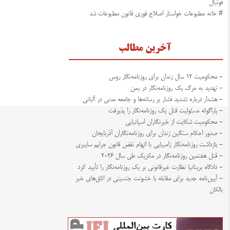
فوتبال
# خانه مطبوعات خواستار اصلاح فوری قانون مطبوعات شد
آخرین مطالب
- محکومیت ۱۲ سال زندان برای روزنامه‌نگار روس
- تهدید به مرگ یک روزنامه‌نگار در یمن
- هشدار درباره تشدید فشار بر رسانه‌ها و جامعه مدنی در آلبانی
- پاراگوئه مسئولیت قتل یک روزنامه‌نگار را پذیرفت
- محکومیت شکایت از خبرنگاران اسپانیایی
- صدور احکام سنگین زندان برای روزنامه‌نگاران آذربایجان
- بازداشت روزنامه‌نگار زامبیایی با اتهام نقض قانون جرایم سایبری
- قتل هفتمین روزنامه‌نگار در مکزیک طی سال ۲۰۲۶
- دادگاه بریتانیا نظارت غیرقانونی بر یک روزنامه‌نگار را تأیید کرد
- آیین‌نامه جدید برای مقابله با خشونت جنسیتی در اتاق‌های خبر
بالکان