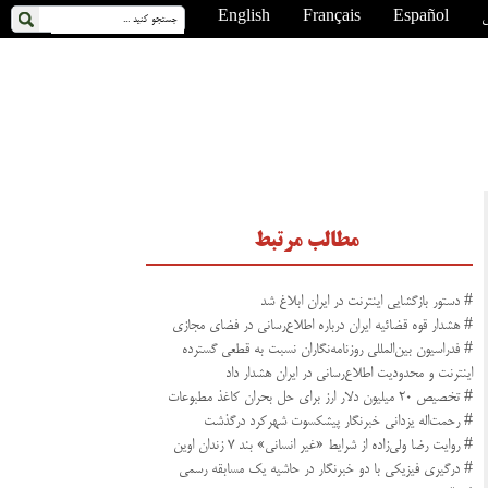
ی
Español
Français
English
مطالب مرتبط
# دستور بازگشایی اینترنت در ایران ابلاغ شد
# هشدار قوه قضائیه ایران درباره اطلاع‌رسانی در فضای مجازی
# فدراسیون بین‌المللی روزنامه‌نگاران نسبت به قطعی گسترده
اینترنت و محدودیت اطلاع‌رسانی در ایران هشدار داد
# تخصیص ۲۰ میلیون دلار ارز برای حل بحران کاغذ مطبوعات
# رحمت‌اله یزدانی خبرنگار پیشکسوت شهرکرد درگذشت
# روایت رضا ولی‌زاده از شرایط «غیر انسانی» بند ۷ زندان اوین
# درگیری فیزیکی با دو خبرنگار در حاشیه یک مسابقه رسمی