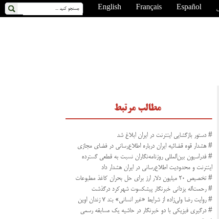
ی
Español
Français
English
مطالب مرتبط
# دستور بازگشایی اینترنت در ایران ابلاغ شد
# هشدار قوه قضائیه ایران درباره اطلاع‌رسانی در فضای مجازی
# فدراسیون بین‌المللی روزنامه‌نگاران نسبت به قطعی گسترده
اینترنت و محدودیت اطلاع‌رسانی در ایران هشدار داد
# تخصیص ۲۰ میلیون دلار ارز برای حل بحران کاغذ مطبوعات
# رحمت‌اله یزدانی خبرنگار پیشکسوت شهرکرد درگذشت
# روایت رضا ولی‌زاده از شرایط «غیر انسانی» بند ۷ زندان اوین
# درگیری فیزیکی با دو خبرنگار در حاشیه یک مسابقه رسمی