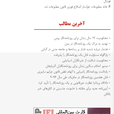
فوتبال
# خانه مطبوعات خواستار اصلاح فوری قانون مطبوعات شد
آخرین مطالب
- محکومیت ۱۲ سال زندان برای روزنامه‌نگار روس
- تهدید به مرگ یک روزنامه‌نگار در یمن
- هشدار درباره تشدید فشار بر رسانه‌ها و جامعه مدنی در آلبانی
- پاراگوئه مسئولیت قتل یک روزنامه‌نگار را پذیرفت
- محکومیت شکایت از خبرنگاران اسپانیایی
- صدور احکام سنگین زندان برای روزنامه‌نگاران آذربایجان
- بازداشت روزنامه‌نگار زامبیایی با اتهام نقض قانون جرایم سایبری
- قتل هفتمین روزنامه‌نگار در مکزیک طی سال ۲۰۲۶
- دادگاه بریتانیا نظارت غیرقانونی بر یک روزنامه‌نگار را تأیید کرد
- آیین‌نامه جدید برای مقابله با خشونت جنسیتی در اتاق‌های خبر
بالکان