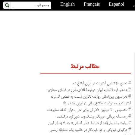
ی
Español
Français
English
مطالب مرتبط
# دستور بازگشایی اینترنت در ایران ابلاغ شد
# هشدار قوه قضائیه ایران درباره اطلاع‌رسانی در فضای مجازی
# فدراسیون بین‌المللی روزنامه‌نگاران نسبت به قطعی گسترده
اینترنت و محدودیت اطلاع‌رسانی در ایران هشدار داد
# تخصیص ۲۰ میلیون دلار ارز برای حل بحران کاغذ مطبوعات
# رحمت‌اله یزدانی خبرنگار پیشکسوت شهرکرد درگذشت
# روایت رضا ولی‌زاده از شرایط «غیر انسانی» بند ۷ زندان اوین
# درگیری فیزیکی با دو خبرنگار در حاشیه یک مسابقه رسمی