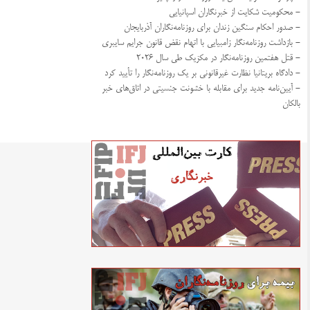
- محکومیت شکایت از خبرنگاران اسپانیایی
- صدور احکام سنگین زندان برای روزنامه‌نگاران آذربایجان
- بازداشت روزنامه‌نگار زامبیایی با اتهام نقض قانون جرایم سایبری
- قتل هفتمین روزنامه‌نگار در مکزیک طی سال ۲۰۲۶
- دادگاه بریتانیا نظارت غیرقانونی بر یک روزنامه‌نگار را تأیید کرد
- آیین‌نامه جدید برای مقابله با خشونت جنسیتی در اتاق‌های خبر
بالکان