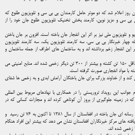
۱ جوزا صورت گرفت. در همان روز اعلام شد که دو موتر حامل کارمندان بی بی سی و تلویزیون طلوع که
 بی سی و عزیز نوین، کارمند بخش تخنیک تلویزیون طلوع جان خود را از
 تلویزیون ملی نیز بر اثر این انفجار جان باخته است. افزون بر جان باختن
وی و سه کارمند رسانه ای، حداقل ۱۳ تن از جمله چهار خبرنگار بی بی سی، سه کارمند تلویزیون یک، سه کارمند تلویزیون
ثر این انفجار زخم برداشته اند و به ساختمان های اطراف از جمله ساختمان و
محمد اشرف غنی رئیس جمهور روز گذشته گفت که در این واقعه حداقل ۱۵۰ تن کشته و بیشتر از ۳۰۰ تن دیگر زخمی شده اند. منابع امنیتی می
ته با مواد انفجاری صورت گرفته است.
ی کند و از خداوند بزرگ برای جان باختگان آرامش ابدی و به زخمی ها شفای
وانب این رویداد تروریستی را در همکاری با نهادهای مربوط بین المللی
ه در زمینه جلوگیری از بروز آن کوتاهی کرده اند و مجازات کسانی که در
با جان باختن این چهار کارمند رسانه ای، شمار خبرنگاران و کارمندان رسانه ای جان باخته در افغانستان از سال ۱۳۸۱ تا اکنون به ۷۶ تن رسید و
 یافته های مرکز خبرنگاران افغانستان نشان می دهد که بیشتر این افراد هنگام
 زخمی شده اند.