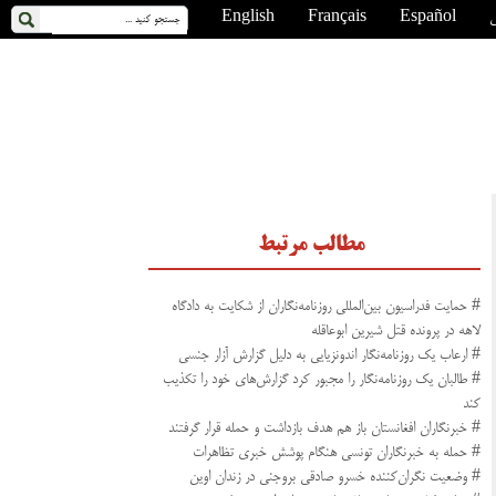
ی
Español
Français
English
مطالب مرتبط
# حمایت فدراسیون بین‌المللی روزنامه‌نگاران از شکایت به دادگاه
لاهه در پرونده قتل شیرین ابوعاقله
# ارعاب یک روزنامه‌نگار اندونزیایی به دلیل گزارش آزار جنسی
# طالبان یک روزنامه‌نگار را مجبور کرد گزارش‌های‌ خود را تکذیب
کند
# خبرنگاران افغانستان باز هم هدف بازداشت و حمله قرار گرفتند
# حمله به خبرنگاران تونسی هنگام پوشش خبری تظاهرات
# وضعیت نگران‌کننده خسرو صادقی بروجنی در زندان اوین