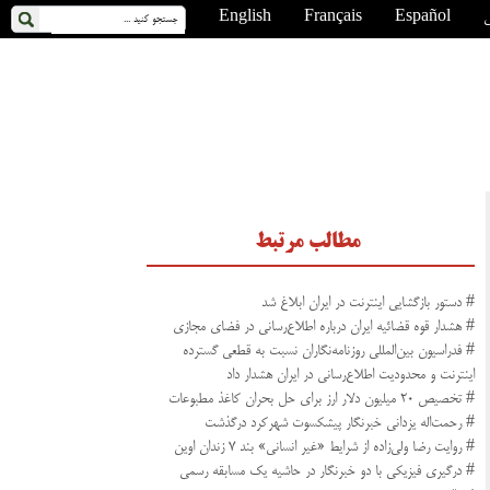
ی
Español
Français
English
مطالب مرتبط
# دستور بازگشایی اینترنت در ایران ابلاغ شد
# هشدار قوه قضائیه ایران درباره اطلاع‌رسانی در فضای مجازی
# فدراسیون بین‌المللی روزنامه‌نگاران نسبت به قطعی گسترده
اینترنت و محدودیت اطلاع‌رسانی در ایران هشدار داد
# تخصیص ۲۰ میلیون دلار ارز برای حل بحران کاغذ مطبوعات
# رحمت‌اله یزدانی خبرنگار پیشکسوت شهرکرد درگذشت
# روایت رضا ولی‌زاده از شرایط «غیر انسانی» بند ۷ زندان اوین
# درگیری فیزیکی با دو خبرنگار در حاشیه یک مسابقه رسمی