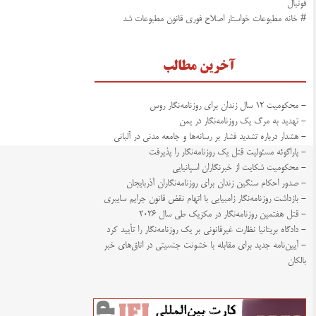
فوتبال
# خانه مطبوعات خواستار اصلاح فوری قانون مطبوعات شد
آخرین مطالب
- محکومیت ۱۲ سال زندان برای روزنامه‌نگار روس
- تهدید به مرگ یک روزنامه‌نگار در یمن
- هشدار درباره تشدید فشار بر رسانه‌ها و جامعه مدنی در آلبانی
- پاراگوئه مسئولیت قتل یک روزنامه‌نگار را پذیرفت
- محکومیت شکایت از خبرنگاران اسپانیایی
- صدور احکام سنگین زندان برای روزنامه‌نگاران آذربایجان
- بازداشت روزنامه‌نگار زامبیایی با اتهام نقض قانون جرایم سایبری
- قتل هفتمین روزنامه‌نگار در مکزیک طی سال ۲۰۲۶
- دادگاه بریتانیا نظارت غیرقانونی بر یک روزنامه‌نگار را تأیید کرد
- آیین‌نامه جدید برای مقابله با خشونت جنسیتی در اتاق‌های خبر
بالکان