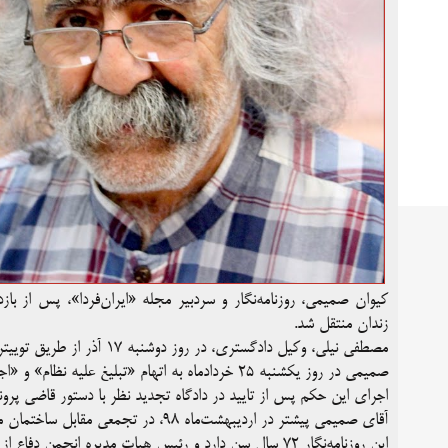
کیوان صمیمی، روزنامه‌نگار و سردبیر مجله «ایران‌فردا»، پس از
زندان منتقل شد.
مصطفی نیلی، وکیل دادگستری، در روز دوشنبه ۱۷ آذر از طریق توییتر خبر بازداشت کیوان صمیمی را اعلام کرد.
صمیمی در روز یکشنبه ۲۵ خردادماه به اتهام «تبلیغ علیه نظام» و «اجتماع و تبانی علیه امنیت ملی» به سه سال حبس محکوم شد.
اجرای این حکم پس از تایید در دادگاه تجدید نظر با دستور قاضی پرون
آقای صمیمی پیشتر در اردیبهشت‌ماه ۹۸، در تجمعی مقابل ساختمان مجلس، به مناسبت روز جهانی کارگر، بازداشت شده بود.
این روزنامه‌نگار ۷۲ سال سن دارد و رئیس هیات مدیره انجمن دفاع از آزادی مطبوعات و پیشتر مدیرمسئول نشریه «نامه» بوده است.