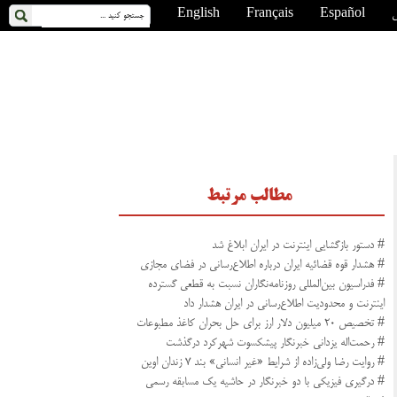
ی
Español
Français
English
مطالب مرتبط
# دستور بازگشایی اینترنت در ایران ابلاغ شد
# هشدار قوه قضائیه ایران درباره اطلاع‌رسانی در فضای مجازی
# فدراسیون بین‌المللی روزنامه‌نگاران نسبت به قطعی گسترده
اینترنت و محدودیت اطلاع‌رسانی در ایران هشدار داد
# تخصیص ۲۰ میلیون دلار ارز برای حل بحران کاغذ مطبوعات
# رحمت‌اله یزدانی خبرنگار پیشکسوت شهرکرد درگذشت
# روایت رضا ولی‌زاده از شرایط «غیر انسانی» بند ۷ زندان اوین
# درگیری فیزیکی با دو خبرنگار در حاشیه یک مسابقه رسمی