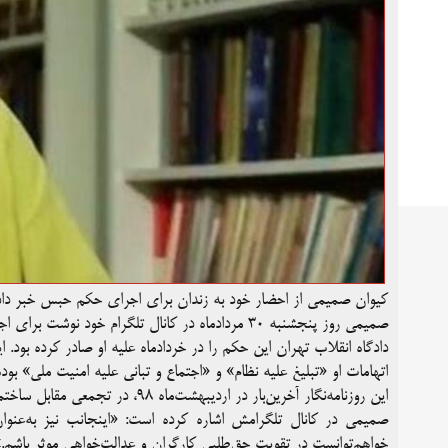
کیوان صمیمی از احضار خود به زندان برای اجرای حکم حبس خبر داد
صمیمی روز پنجشنبه ۳۰ مردادماه در کانال تلگرام خود نوشت برای اجرای حکم سه سال حبس باید روز سوم شهریورماه به زندان مراجعه کند.
دادگاه انقلاب تهران این حکم را در خردادماه علیه او صادر کرده بود. ا
اتهامات او «تبلیغ علیه نظام» و «اجتماع و تبانی علیه امنیت ملی» بود
این روزنامه‌نگار آخرین‌بار در اردیبهشت‌ماه ۹۸، در تجمعی مقابل ساختمان مجلس، به مناسبت روز جهانی کارگر، بازداشت شد.
صمیمی در کانال تلگرامش اشاره کرده است: «اینجانب نیز به‌عن
خواهم‌توانست در تقویت حق‌طلبی‌ کارگران و عدالت‌خواهی موثر باشم.