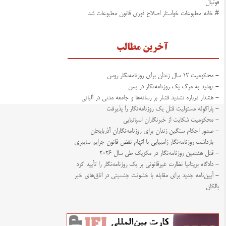
فوتبال
# خانه مطبوعات خواستار اصلاح فوری قانون مطبوعات شد
آخرین مطالب
- محکومیت ۱۲ سال زندان برای روزنامه‌نگار روس
- تهدید به مرگ یک روزنامه‌نگار در یمن
- هشدار درباره تشدید فشار بر رسانه‌ها و جامعه مدنی در آلبانی
- پاراگوئه مسئولیت قتل یک روزنامه‌نگار را پذیرفت
- محکومیت شکایت از خبرنگاران اسپانیایی
- صدور احکام سنگین زندان برای روزنامه‌نگاران آذربایجان
- بازداشت روزنامه‌نگار زامبیایی با اتهام نقض قانون جرایم سایبری
- قتل هفتمین روزنامه‌نگار در مکزیک طی سال ۲۰۲۶
- دادگاه بریتانیا نظارت غیرقانونی بر یک روزنامه‌نگار را تأیید کرد
- آیین‌نامه جدید برای مقابله با خشونت جنسیتی در اتاق‌های خبر
بالکان