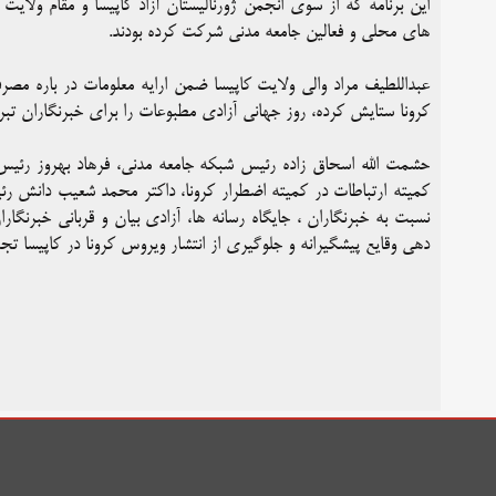
این برنامه که از سوی انجمن ژورنالیستان آزاد کاپیسا و مقام ولایت 
های محلی و فعالین جامعه مدنی شرکت کرده بودند.
عبداللطیف مراد والی ولایت کاپیسا ضمن ارایه معلومات در باره مصرف
کرونا ستایش کرده، روز جهانی آزادی مطبوعات را برای خبرنگاران ت
حشمت الله اسحاق زاده رئیس شبکه جامعه مدنی، فرهاد بهروز رئیس ان
کمیته ارتباطات در کمیته اضطرار کرونا، داکتر محمد شعیب دانش ر
نسبت به خبرنگاران ، جایگاه رسانه ها، آزادی بیان و قربانی خبرنگار
دهی وقایع پیشگیرانه و جلوگیری از انتشار ویروس کرونا در کاپیسا تجد