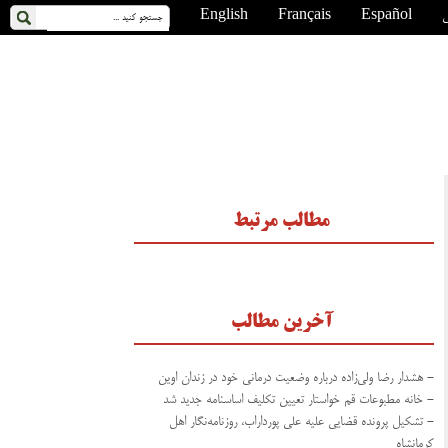
ی
Español
Français
English
مطالب مرتبط
آخرین مطالب
- هشدار رضا ولی‌زاده درباره وضعیت درمانی خود در زندان اوین
- خانه مطبوعات قم خواستار تعیین تکلیف اساسنامه جدید شد
- تشکیل پرونده قضایی علیه علی پورداراب، روزنامه‌نگار اهل
کرمانشاه