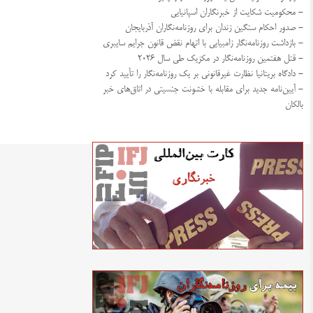
- محکومیت شکایت از خبرنگاران اسپانیایی
- صدور احکام سنگین زندان برای روزنامه‌نگاران آذربایجان
- بازداشت روزنامه‌نگار زامبیایی با اتهام نقض قانون جرایم سایبری
- قتل هفتمین روزنامه‌نگار در مکزیک طی سال ۲۰۲۶
- دادگاه بریتانیا نظارت غیرقانونی بر یک روزنامه‌نگار را تأیید کرد
- آیین‌نامه جدید برای مقابله با خشونت جنسیتی در اتاق‌های خبر
بالکان