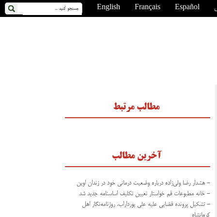
ی
Español
Français
English
مطالب مرتبط
آخرین مطالب
- هشدار رضا ولی‌زاده درباره وضعیت درمانی خود در زندان اوین
- خانه مطبوعات قم خواستار تعیین تکلیف اساسنامه جدید شد
- تشکیل پرونده قضایی علیه علی پورداراب، روزنامه‌نگار اهل
کرمانشاه