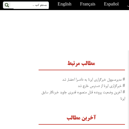
ی
Español
Français
English
مطالب مرتبط
# مدیرمسوول خبرگزاری ایرنا به دادسرا احضار شد
# خبرگزاری ایرنا از دسترس خارج شد
# آخرین وضعیت پرونده قتل منصوره قدیری جاوید خبرنگار سابق
ایرنا
آخرین مطالب