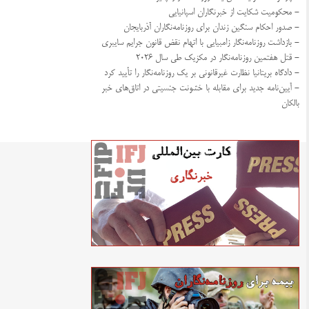
- محکومیت شکایت از خبرنگاران اسپانیایی
- صدور احکام سنگین زندان برای روزنامه‌نگاران آذربایجان
- بازداشت روزنامه‌نگار زامبیایی با اتهام نقض قانون جرایم سایبری
- قتل هفتمین روزنامه‌نگار در مکزیک طی سال ۲۰۲۶
- دادگاه بریتانیا نظارت غیرقانونی بر یک روزنامه‌نگار را تأیید کرد
- آیین‌نامه جدید برای مقابله با خشونت جنسیتی در اتاق‌های خبر
بالکان