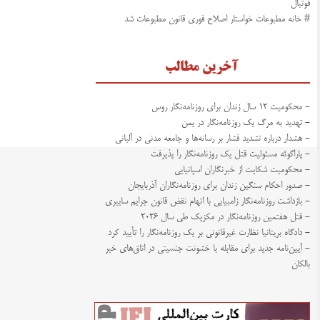
فوتبال
# خانه مطبوعات خواستار اصلاح فوری قانون مطبوعات شد
آخرین مطالب
- محکومیت ۱۲ سال زندان برای روزنامه‌نگار روس
- تهدید به مرگ یک روزنامه‌نگار در یمن
- هشدار درباره تشدید فشار بر رسانه‌ها و جامعه مدنی در آلبانی
- پاراگوئه مسئولیت قتل یک روزنامه‌نگار را پذیرفت
- محکومیت شکایت از خبرنگاران اسپانیایی
- صدور احکام سنگین زندان برای روزنامه‌نگاران آذربایجان
- بازداشت روزنامه‌نگار زامبیایی با اتهام نقض قانون جرایم سایبری
- قتل هفتمین روزنامه‌نگار در مکزیک طی سال ۲۰۲۶
- دادگاه بریتانیا نظارت غیرقانونی بر یک روزنامه‌نگار را تأیید کرد
- آیین‌نامه جدید برای مقابله با خشونت جنسیتی در اتاق‌های خبر
بالکان