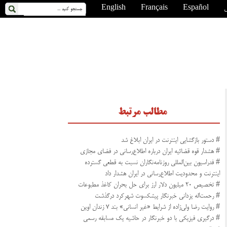
ی
Español
Français
English
مطالب مرتبط
# دستور بازگشایی اینترنت در ایران ابلاغ شد
# هشدار قوه قضائیه ایران درباره اطلاع‌رسانی در فضای مجازی
# فدراسیون بین‌المللی روزنامه‌نگاران نسبت به قطعی گسترده
اینترنت و محدودیت اطلاع‌رسانی در ایران هشدار داد
# تخصیص ۲۰ میلیون دلار ارز برای حل بحران کاغذ مطبوعات
# رحمت‌اله یزدانی خبرنگار پیشکسوت شهرکرد درگذشت
# روایت رضا ولی‌زاده از شرایط «غیر انسانی» بند ۷ زندان اوین
# درگیری فیزیکی با دو خبرنگار در حاشیه یک مسابقه رسمی