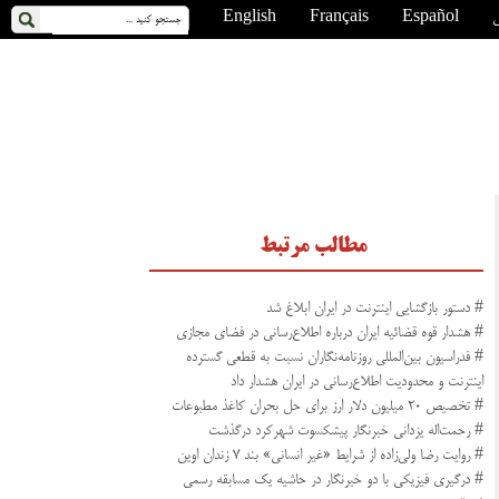
ی
Español
Français
English
مطالب مرتبط
# دستور بازگشایی اینترنت در ایران ابلاغ شد
# هشدار قوه قضائیه ایران درباره اطلاع‌رسانی در فضای مجازی
# فدراسیون بین‌المللی روزنامه‌نگاران نسبت به قطعی گسترده
اینترنت و محدودیت اطلاع‌رسانی در ایران هشدار داد
# تخصیص ۲۰ میلیون دلار ارز برای حل بحران کاغذ مطبوعات
# رحمت‌اله یزدانی خبرنگار پیشکسوت شهرکرد درگذشت
# روایت رضا ولی‌زاده از شرایط «غیر انسانی» بند ۷ زندان اوین
# درگیری فیزیکی با دو خبرنگار در حاشیه یک مسابقه رسمی