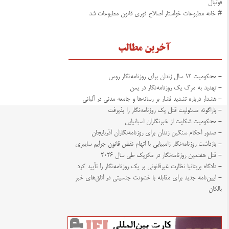
فوتبال
# خانه مطبوعات خواستار اصلاح فوری قانون مطبوعات شد
آخرین مطالب
- محکومیت ۱۲ سال زندان برای روزنامه‌نگار روس
- تهدید به مرگ یک روزنامه‌نگار در یمن
- هشدار درباره تشدید فشار بر رسانه‌ها و جامعه مدنی در آلبانی
- پاراگوئه مسئولیت قتل یک روزنامه‌نگار را پذیرفت
- محکومیت شکایت از خبرنگاران اسپانیایی
- صدور احکام سنگین زندان برای روزنامه‌نگاران آذربایجان
- بازداشت روزنامه‌نگار زامبیایی با اتهام نقض قانون جرایم سایبری
- قتل هفتمین روزنامه‌نگار در مکزیک طی سال ۲۰۲۶
- دادگاه بریتانیا نظارت غیرقانونی بر یک روزنامه‌نگار را تأیید کرد
- آیین‌نامه جدید برای مقابله با خشونت جنسیتی در اتاق‌های خبر
بالکان