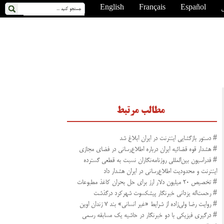
ی
Español
Français
English
مطالب مرتبط
# دستور بازگشایی اینترنت در ایران ابلاغ شد
# هشدار قوه قضائیه ایران درباره اطلاع‌رسانی در فضای مجازی
# فدراسیون بین‌المللی روزنامه‌نگاران نسبت به قطعی گسترده
اینترنت و محدودیت اطلاع‌رسانی در ایران هشدار داد
# تخصیص ۲۰ میلیون دلار ارز برای حل بحران کاغذ مطبوعات
# رحمت‌اله یزدانی خبرنگار پیشکسوت شهرکرد درگذشت
# روایت رضا ولی‌زاده از شرایط «غیر انسانی» بند ۷ زندان اوین
# درگیری فیزیکی با دو خبرنگار در حاشیه یک مسابقه رسمی