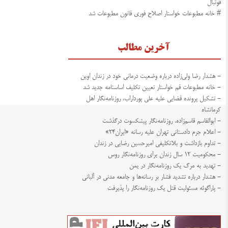
فوتبال
# خانه مطبوعات خواستار اصلاح فوری قانون مطبوعات شد
آخرین مطالب
- هشدار رضا ولی‌زاده درباره وضعیت درمانی خود در زندان اوین
- خانه مطبوعات قم خواستار تعیین تکلیف اساسنامه جدید شد
- تشکیل پرونده قضایی علیه علی پورداراب، روزنامه‌نگار اهل
کرمانشاه
- ابوالقاسم قاسم‌زاده، روزنامه‌نگار پیشکسوت درگذشت
- اعلام جرم دادستانی تهران علیه رسانه «ایران۲۴»
- تداوم بازداشت و بلاتکلیفی امیرحسین رضایی در زندان
- محکومیت ۱۲ سال زندان برای روزنامه‌نگار روس
- تهدید به مرگ یک روزنامه‌نگار در یمن
- هشدار درباره تشدید فشار بر رسانه‌ها و جامعه مدنی در آلبانی
- پاراگوئه مسئولیت قتل یک روزنامه‌نگار را پذیرفت