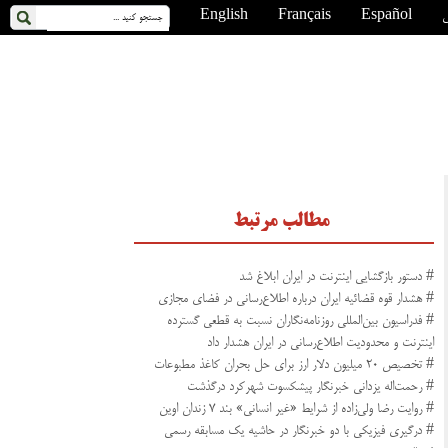
ی
Español
Français
English
مطالب مرتبط
# دستور بازگشایی اینترنت در ایران ابلاغ شد
# هشدار قوه قضائیه ایران درباره اطلاع‌رسانی در فضای مجازی
# فدراسیون بین‌المللی روزنامه‌نگاران نسبت به قطعی گسترده
اینترنت و محدودیت اطلاع‌رسانی در ایران هشدار داد
# تخصیص ۲۰ میلیون دلار ارز برای حل بحران کاغذ مطبوعات
# رحمت‌اله یزدانی خبرنگار پیشکسوت شهرکرد درگذشت
# روایت رضا ولی‌زاده از شرایط «غیر انسانی» بند ۷ زندان اوین
# درگیری فیزیکی با دو خبرنگار در حاشیه یک مسابقه رسمی