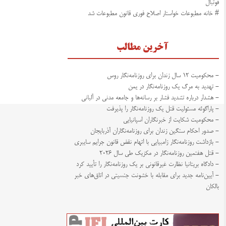
فوتبال
# خانه مطبوعات خواستار اصلاح فوری قانون مطبوعات شد
آخرین مطالب
- محکومیت ۱۲ سال زندان برای روزنامه‌نگار روس
- تهدید به مرگ یک روزنامه‌نگار در یمن
- هشدار درباره تشدید فشار بر رسانه‌ها و جامعه مدنی در آلبانی
- پاراگوئه مسئولیت قتل یک روزنامه‌نگار را پذیرفت
- محکومیت شکایت از خبرنگاران اسپانیایی
- صدور احکام سنگین زندان برای روزنامه‌نگاران آذربایجان
- بازداشت روزنامه‌نگار زامبیایی با اتهام نقض قانون جرایم سایبری
- قتل هفتمین روزنامه‌نگار در مکزیک طی سال ۲۰۲۶
- دادگاه بریتانیا نظارت غیرقانونی بر یک روزنامه‌نگار را تأیید کرد
- آیین‌نامه جدید برای مقابله با خشونت جنسیتی در اتاق‌های خبر
بالکان