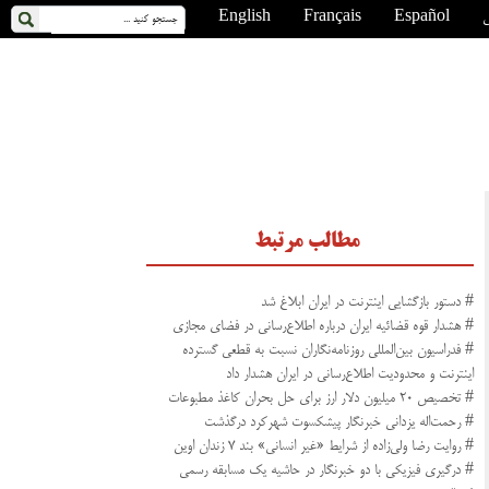
ی
Español
Français
English
مطالب مرتبط
# دستور بازگشایی اینترنت در ایران ابلاغ شد
# هشدار قوه قضائیه ایران درباره اطلاع‌رسانی در فضای مجازی
# فدراسیون بین‌المللی روزنامه‌نگاران نسبت به قطعی گسترده
اینترنت و محدودیت اطلاع‌رسانی در ایران هشدار داد
# تخصیص ۲۰ میلیون دلار ارز برای حل بحران کاغذ مطبوعات
# رحمت‌اله یزدانی خبرنگار پیشکسوت شهرکرد درگذشت
# روایت رضا ولی‌زاده از شرایط «غیر انسانی» بند ۷ زندان اوین
# درگیری فیزیکی با دو خبرنگار در حاشیه یک مسابقه رسمی