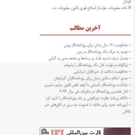
فوتبال
# خانه مطبوعات خواستار اصلاح فوری قانون مطبوعات شد
آخرین مطالب
- محکومیت ۱۲ سال زندان برای روزنامه‌نگار روس
- تهدید به مرگ یک روزنامه‌نگار در یمن
- هشدار درباره تشدید فشار بر رسانه‌ها و جامعه مدنی در آلبانی
- پاراگوئه مسئولیت قتل یک روزنامه‌نگار را پذیرفت
- محکومیت شکایت از خبرنگاران اسپانیایی
- صدور احکام سنگین زندان برای روزنامه‌نگاران آذربایجان
- بازداشت روزنامه‌نگار زامبیایی با اتهام نقض قانون جرایم سایبری
- قتل هفتمین روزنامه‌نگار در مکزیک طی سال ۲۰۲۶
- دادگاه بریتانیا نظارت غیرقانونی بر یک روزنامه‌نگار را تأیید کرد
- آیین‌نامه جدید برای مقابله با خشونت جنسیتی در اتاق‌های خبر
بالکان