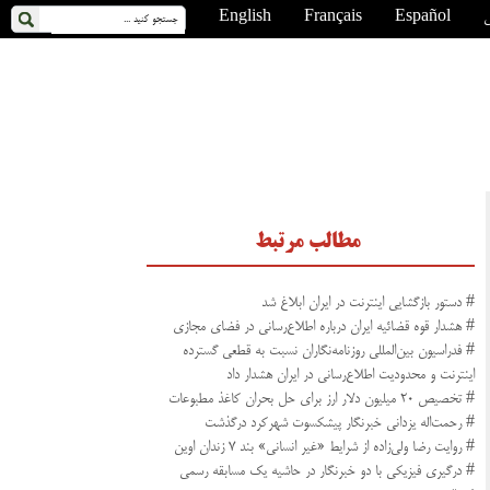
ی
Español
Français
English
مطالب مرتبط
# دستور بازگشایی اینترنت در ایران ابلاغ شد
# هشدار قوه قضائیه ایران درباره اطلاع‌رسانی در فضای مجازی
# فدراسیون بین‌المللی روزنامه‌نگاران نسبت به قطعی گسترده
اینترنت و محدودیت اطلاع‌رسانی در ایران هشدار داد
# تخصیص ۲۰ میلیون دلار ارز برای حل بحران کاغذ مطبوعات
# رحمت‌اله یزدانی خبرنگار پیشکسوت شهرکرد درگذشت
# روایت رضا ولی‌زاده از شرایط «غیر انسانی» بند ۷ زندان اوین
# درگیری فیزیکی با دو خبرنگار در حاشیه یک مسابقه رسمی