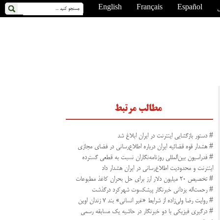
ی
Español
Français
English
مطالب مرتبط
# دستور بازگشایی اینترنت در ایران ابلاغ شد
# هشدار قوه قضائیه ایران درباره اطلاع‌رسانی در فضای مجازی
# فدراسیون بین‌المللی روزنامه‌نگاران نسبت به قطعی گسترده
اینترنت و محدودیت اطلاع‌رسانی در ایران هشدار داد
# تخصیص ۲۰ میلیون دلار ارز برای حل بحران کاغذ مطبوعات
# رحمت‌اله یزدانی خبرنگار پیشکسوت شهرکرد درگذشت
# روایت رضا ولی‌زاده از شرایط «غیر انسانی» بند ۷ زندان اوین
# درگیری فیزیکی با دو خبرنگار در حاشیه یک مسابقه رسمی