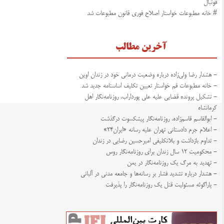
فوتبال
# خانه مطبوعات خواستار اصلاح فوری قانون مطبوعات شد
آخرین مطالب
- هشدار رضا ولی‌زاده درباره وضعیت درمانی خود در زندان اوین
- خانه مطبوعات قم خواستار تعیین تکلیف اساسنامه جدید شد
- تشکیل پرونده قضایی علیه علی پورداراب، روزنامه‌نگار اهل
کرمانشاه
- ابوالقاسم قاسم‌زاده، روزنامه‌نگار پیشکسوت درگذشت
- اعلام جرم دادستانی تهران علیه رسانه «ایران۲۴»
- تداوم بازداشت و بلاتکلیفی امیرحسین رضایی در زندان
- محکومیت ۱۲ سال زندان برای روزنامه‌نگار روس
- تهدید به مرگ یک روزنامه‌نگار در یمن
- هشدار درباره تشدید فشار بر رسانه‌ها و جامعه مدنی در آلبانی
- پاراگوئه مسئولیت قتل یک روزنامه‌نگار را پذیرفت