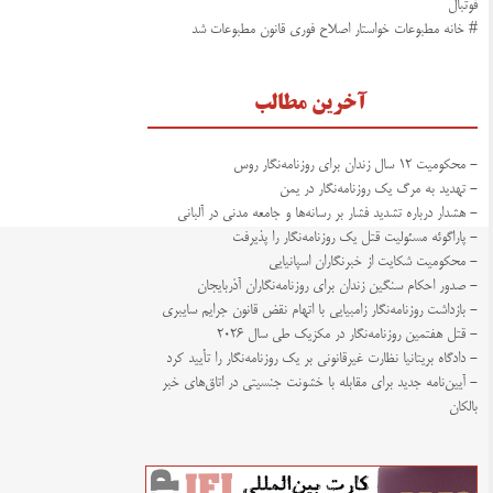
فوتبال
# خانه مطبوعات خواستار اصلاح فوری قانون مطبوعات شد
آخرین مطالب
- محکومیت ۱۲ سال زندان برای روزنامه‌نگار روس
- تهدید به مرگ یک روزنامه‌نگار در یمن
- هشدار درباره تشدید فشار بر رسانه‌ها و جامعه مدنی در آلبانی
- پاراگوئه مسئولیت قتل یک روزنامه‌نگار را پذیرفت
- محکومیت شکایت از خبرنگاران اسپانیایی
- صدور احکام سنگین زندان برای روزنامه‌نگاران آذربایجان
- بازداشت روزنامه‌نگار زامبیایی با اتهام نقض قانون جرایم سایبری
- قتل هفتمین روزنامه‌نگار در مکزیک طی سال ۲۰۲۶
- دادگاه بریتانیا نظارت غیرقانونی بر یک روزنامه‌نگار را تأیید کرد
- آیین‌نامه جدید برای مقابله با خشونت جنسیتی در اتاق‌های خبر
بالکان