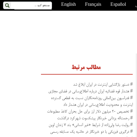
ی
Español
Français
English
مطالب مرتبط
# دستور بازگشایی اینترنت در ایران ابلاغ شد
# هشدار قوه قضائیه ایران درباره اطلاع‌رسانی در فضای مجازی
# فدراسیون بین‌المللی روزنامه‌نگاران نسبت به قطعی گسترده
اینترنت و محدودیت اطلاع‌رسانی در ایران هشدار داد
# تخصیص ۲۰ میلیون دلار ارز برای حل بحران کاغذ مطبوعات
# رحمت‌اله یزدانی خبرنگار پیشکسوت شهرکرد درگذشت
# روایت رضا ولی‌زاده از شرایط «غیر انسانی» بند ۷ زندان اوین
# درگیری فیزیکی با دو خبرنگار در حاشیه یک مسابقه رسمی