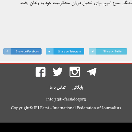
بایگانی
تماس با ما
info(at)ifj-farsi(dot)org
Copyright© IFJ Farsi - International Federation of Journalists