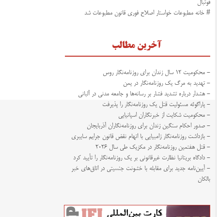
فوتبال
# خانه مطبوعات خواستار اصلاح فوری قانون مطبوعات شد
آخرین مطالب
- محکومیت ۱۲ سال زندان برای روزنامه‌نگار روس
- تهدید به مرگ یک روزنامه‌نگار در یمن
- هشدار درباره تشدید فشار بر رسانه‌ها و جامعه مدنی در آلبانی
- پاراگوئه مسئولیت قتل یک روزنامه‌نگار را پذیرفت
- محکومیت شکایت از خبرنگاران اسپانیایی
- صدور احکام سنگین زندان برای روزنامه‌نگاران آذربایجان
- بازداشت روزنامه‌نگار زامبیایی با اتهام نقض قانون جرایم سایبری
- قتل هفتمین روزنامه‌نگار در مکزیک طی سال ۲۰۲۶
- دادگاه بریتانیا نظارت غیرقانونی بر یک روزنامه‌نگار را تأیید کرد
- آیین‌نامه جدید برای مقابله با خشونت جنسیتی در اتاق‌های خبر
بالکان