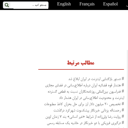
ی
Español
Français
English
مطالب مرتبط
# دستور بازگشایی اینترنت در ایران ابلاغ شد
# هشدار قوه قضائیه ایران درباره اطلاع‌رسانی در فضای مجازی
# فدراسیون بین‌المللی روزنامه‌نگاران نسبت به قطعی گسترده
اینترنت و محدودیت اطلاع‌رسانی در ایران هشدار داد
# تخصیص ۲۰ میلیون دلار ارز برای حل بحران کاغذ مطبوعات
# رحمت‌اله یزدانی خبرنگار پیشکسوت شهرکرد درگذشت
# روایت رضا ولی‌زاده از شرایط «غیر انسانی» بند ۷ زندان اوین
# درگیری فیزیکی با دو خبرنگار در حاشیه یک مسابقه رسمی