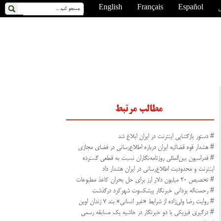
ی
Español
Français
English
مطالب مرتبط
# دستور بازگشایی اینترنت در ایران ابلاغ شد
# هشدار قوه قضائیه ایران درباره اطلاع‌رسانی در فضای مجازی
# فدراسیون بین‌المللی روزنامه‌نگاران نسبت به قطعی گسترده
اینترنت و محدودیت اطلاع‌رسانی در ایران هشدار داد
# تخصیص ۲۰ میلیون دلار ارز برای حل بحران کاغذ مطبوعات
# رحمت‌اله یزدانی خبرنگار پیشکسوت شهرکرد درگذشت
# روایت رضا ولی‌زاده از شرایط «غیر انسانی» بند ۷ زندان اوین
# درگیری فیزیکی با دو خبرنگار در حاشیه یک مسابقه رسمی