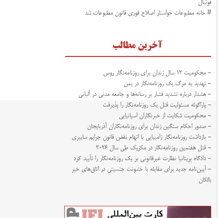
فوتبال
# خانه مطبوعات خواستار اصلاح فوری قانون مطبوعات شد
آخرین مطالب
- محکومیت ۱۲ سال زندان برای روزنامه‌نگار روس
- تهدید به مرگ یک روزنامه‌نگار در یمن
- هشدار درباره تشدید فشار بر رسانه‌ها و جامعه مدنی در آلبانی
- پاراگوئه مسئولیت قتل یک روزنامه‌نگار را پذیرفت
- محکومیت شکایت از خبرنگاران اسپانیایی
- صدور احکام سنگین زندان برای روزنامه‌نگاران آذربایجان
- بازداشت روزنامه‌نگار زامبیایی با اتهام نقض قانون جرایم سایبری
- قتل هفتمین روزنامه‌نگار در مکزیک طی سال ۲۰۲۶
- دادگاه بریتانیا نظارت غیرقانونی بر یک روزنامه‌نگار را تأیید کرد
- آیین‌نامه جدید برای مقابله با خشونت جنسیتی در اتاق‌های خبر
بالکان