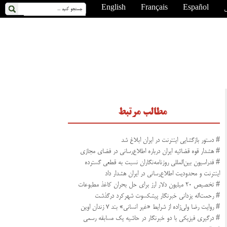
ی
Español
Français
English
مطالب مرتبط
# دستور بازگشایی اینترنت در ایران ابلاغ شد
# هشدار قوه قضائیه ایران درباره اطلاع‌رسانی در فضای مجازی
# فدراسیون بین‌المللی روزنامه‌نگاران نسبت به قطعی گسترده
اینترنت و محدودیت اطلاع‌رسانی در ایران هشدار داد
# تخصیص ۲۰ میلیون دلار ارز برای حل بحران کاغذ مطبوعات
# رحمت‌اله یزدانی خبرنگار پیشکسوت شهرکرد درگذشت
# روایت رضا ولی‌زاده از شرایط «غیر انسانی» بند ۷ زندان اوین
# درگیری فیزیکی با دو خبرنگار در حاشیه یک مسابقه رسمی