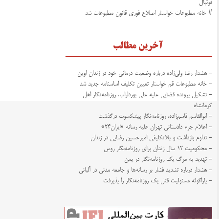
فوتبال
# خانه مطبوعات خواستار اصلاح فوری قانون مطبوعات شد
آخرین مطالب
- هشدار رضا ولی‌زاده درباره وضعیت درمانی خود در زندان اوین
- خانه مطبوعات قم خواستار تعیین تکلیف اساسنامه جدید شد
- تشکیل پرونده قضایی علیه علی پورداراب، روزنامه‌نگار اهل
کرمانشاه
- ابوالقاسم قاسم‌زاده، روزنامه‌نگار پیشکسوت درگذشت
- اعلام جرم دادستانی تهران علیه رسانه «ایران۲۴»
- تداوم بازداشت و بلاتکلیفی امیرحسین رضایی در زندان
- محکومیت ۱۲ سال زندان برای روزنامه‌نگار روس
- تهدید به مرگ یک روزنامه‌نگار در یمن
- هشدار درباره تشدید فشار بر رسانه‌ها و جامعه مدنی در آلبانی
- پاراگوئه مسئولیت قتل یک روزنامه‌نگار را پذیرفت