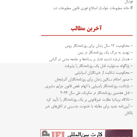
فوتبال
# خانه مطبوعات خواستار اصلاح فوری قانون مطبوعات شد
آخرین مطالب
- محکومیت ۱۲ سال زندان برای روزنامه‌نگار روس
- تهدید به مرگ یک روزنامه‌نگار در یمن
- هشدار درباره تشدید فشار بر رسانه‌ها و جامعه مدنی در آلبانی
- پاراگوئه مسئولیت قتل یک روزنامه‌نگار را پذیرفت
- محکومیت شکایت از خبرنگاران اسپانیایی
- صدور احکام سنگین زندان برای روزنامه‌نگاران آذربایجان
- بازداشت روزنامه‌نگار زامبیایی با اتهام نقض قانون جرایم سایبری
- قتل هفتمین روزنامه‌نگار در مکزیک طی سال ۲۰۲۶
- دادگاه بریتانیا نظارت غیرقانونی بر یک روزنامه‌نگار را تأیید کرد
- آیین‌نامه جدید برای مقابله با خشونت جنسیتی در اتاق‌های خبر
بالکان