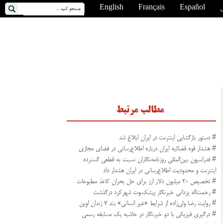
ی
Español
Français
English
مطالب مرتبط
# دستور بازگشایی اینترنت در ایران ابلاغ شد
# هشدار قوه قضائیه ایران درباره اطلاع‌رسانی در فضای مجازی
# فدراسیون بین‌المللی روزنامه‌نگاران نسبت به قطعی گسترده
اینترنت و محدودیت اطلاع‌رسانی در ایران هشدار داد
# تخصیص ۲۰ میلیون دلار ارز برای حل بحران کاغذ مطبوعات
# رحمت‌اله یزدانی خبرنگار پیشکسوت شهرکرد درگذشت
# روایت رضا ولی‌زاده از شرایط «غیر انسانی» بند ۷ زندان اوین
# درگیری فیزیکی با دو خبرنگار در حاشیه یک مسابقه رسمی