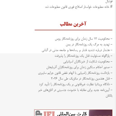
فوتبال
# خانه مطبوعات خواستار اصلاح فوری قانون مطبوعات شد
آخرین مطالب
- محکومیت ۱۲ سال زندان برای روزنامه‌نگار روس
- تهدید به مرگ یک روزنامه‌نگار در یمن
- هشدار درباره تشدید فشار بر رسانه‌ها و جامعه مدنی در آلبانی
- پاراگوئه مسئولیت قتل یک روزنامه‌نگار را پذیرفت
- محکومیت شکایت از خبرنگاران اسپانیایی
- صدور احکام سنگین زندان برای روزنامه‌نگاران آذربایجان
- بازداشت روزنامه‌نگار زامبیایی با اتهام نقض قانون جرایم سایبری
- قتل هفتمین روزنامه‌نگار در مکزیک طی سال ۲۰۲۶
- دادگاه بریتانیا نظارت غیرقانونی بر یک روزنامه‌نگار را تأیید کرد
- آیین‌نامه جدید برای مقابله با خشونت جنسیتی در اتاق‌های خبر
بالکان