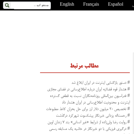
ی
Español
Français
English
مطالب مرتبط
# دستور بازگشایی اینترنت در ایران ابلاغ شد
# هشدار قوه قضائیه ایران درباره اطلاع‌رسانی در فضای مجازی
# فدراسیون بین‌المللی روزنامه‌نگاران نسبت به قطعی گسترده
اینترنت و محدودیت اطلاع‌رسانی در ایران هشدار داد
# تخصیص ۲۰ میلیون دلار ارز برای حل بحران کاغذ مطبوعات
# رحمت‌اله یزدانی خبرنگار پیشکسوت شهرکرد درگذشت
# روایت رضا ولی‌زاده از شرایط «غیر انسانی» بند ۷ زندان اوین
# درگیری فیزیکی با دو خبرنگار در حاشیه یک مسابقه رسمی