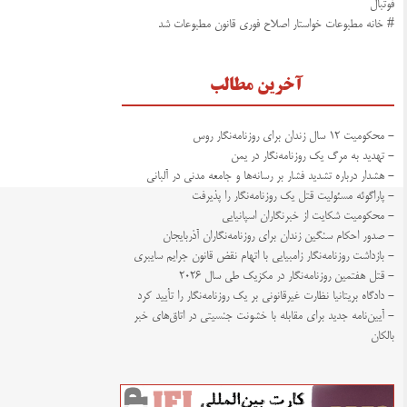
فوتبال
# خانه مطبوعات خواستار اصلاح فوری قانون مطبوعات شد
آخرین مطالب
- محکومیت ۱۲ سال زندان برای روزنامه‌نگار روس
- تهدید به مرگ یک روزنامه‌نگار در یمن
- هشدار درباره تشدید فشار بر رسانه‌ها و جامعه مدنی در آلبانی
- پاراگوئه مسئولیت قتل یک روزنامه‌نگار را پذیرفت
- محکومیت شکایت از خبرنگاران اسپانیایی
- صدور احکام سنگین زندان برای روزنامه‌نگاران آذربایجان
- بازداشت روزنامه‌نگار زامبیایی با اتهام نقض قانون جرایم سایبری
- قتل هفتمین روزنامه‌نگار در مکزیک طی سال ۲۰۲۶
- دادگاه بریتانیا نظارت غیرقانونی بر یک روزنامه‌نگار را تأیید کرد
- آیین‌نامه جدید برای مقابله با خشونت جنسیتی در اتاق‌های خبر
بالکان