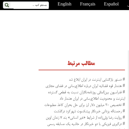
ی
Español
Français
English
مطالب مرتبط
# دستور بازگشایی اینترنت در ایران ابلاغ شد
# هشدار قوه قضائیه ایران درباره اطلاع‌رسانی در فضای مجازی
# فدراسیون بین‌المللی روزنامه‌نگاران نسبت به قطعی گسترده
اینترنت و محدودیت اطلاع‌رسانی در ایران هشدار داد
# تخصیص ۲۰ میلیون دلار ارز برای حل بحران کاغذ مطبوعات
# رحمت‌اله یزدانی خبرنگار پیشکسوت شهرکرد درگذشت
# روایت رضا ولی‌زاده از شرایط «غیر انسانی» بند ۷ زندان اوین
# درگیری فیزیکی با دو خبرنگار در حاشیه یک مسابقه رسمی