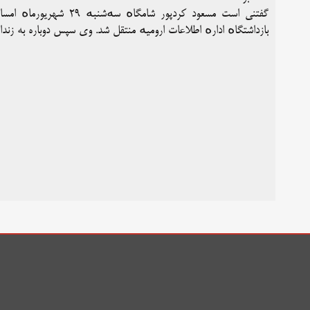
گفتنی است مسعود کردپور
بازداشتگاە ادارە اطلاعات ارومیە منتقل شد. وی سپس دوباره به زندان بوکان برگشت و تا 