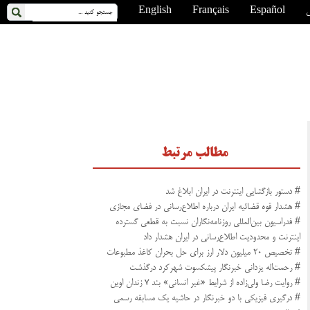
ی
Español
Français
English
مطالب مرتبط
# دستور بازگشایی اینترنت در ایران ابلاغ شد
# هشدار قوه قضائیه ایران درباره اطلاع‌رسانی در فضای مجازی
# فدراسیون بین‌المللی روزنامه‌نگاران نسبت به قطعی گسترده
اینترنت و محدودیت اطلاع‌رسانی در ایران هشدار داد
# تخصیص ۲۰ میلیون دلار ارز برای حل بحران کاغذ مطبوعات
# رحمت‌اله یزدانی خبرنگار پیشکسوت شهرکرد درگذشت
# روایت رضا ولی‌زاده از شرایط «غیر انسانی» بند ۷ زندان اوین
# درگیری فیزیکی با دو خبرنگار در حاشیه یک مسابقه رسمی