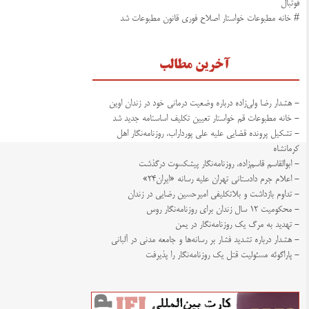
فوتبال
# خانه مطبوعات خواستار اصلاح فوری قانون مطبوعات شد
آخرین مطالب
- هشدار رضا ولی‌زاده درباره وضعیت درمانی خود در زندان اوین
- خانه مطبوعات قم خواستار تعیین تکلیف اساسنامه جدید شد
- تشکیل پرونده قضایی علیه علی پورداراب، روزنامه‌نگار اهل
کرمانشاه
- ابوالقاسم قاسم‌زاده، روزنامه‌نگار پیشکسوت درگذشت
- اعلام جرم دادستانی تهران علیه رسانه «ایران۲۴»
- تداوم بازداشت و بلاتکلیفی امیرحسین رضایی در زندان
- محکومیت ۱۲ سال زندان برای روزنامه‌نگار روس
- تهدید به مرگ یک روزنامه‌نگار در یمن
- هشدار درباره تشدید فشار بر رسانه‌ها و جامعه مدنی در آلبانی
- پاراگوئه مسئولیت قتل یک روزنامه‌نگار را پذیرفت