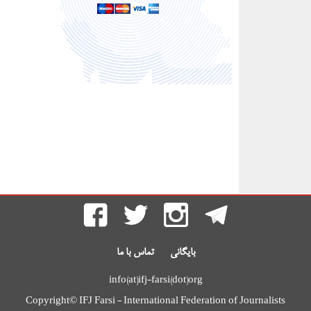
بایگانی
تماس با ما
info(at)ifj-farsi(dot)org
Copyright© IFJ Farsi - International Federation of Journalists